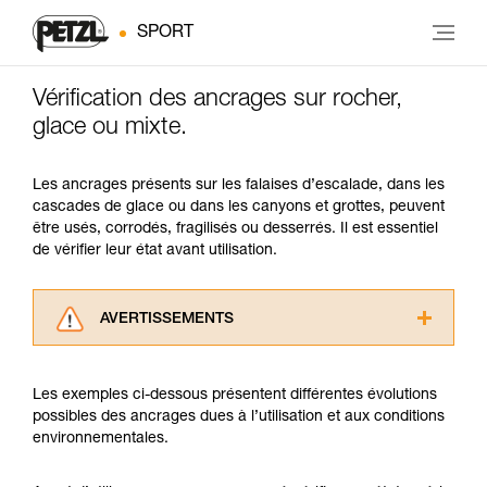
SPORT
Vérification des ancrages sur rocher,
glace ou mixte.
Les ancrages présents sur les falaises d’escalade, dans les
cascades de glace ou dans les canyons et grottes, peuvent
être usés, corrodés, fragilisés ou desserrés. Il est essentiel
de vérifier leur état avant utilisation.
AVERTISSEMENTS
Lisez attentivement les notices techniques des
produits utilisés dans ce conseil avant de le
Les exemples ci-dessous présentent différentes évolutions
consulter. Vous devez avoir compris les
possibles des ancrages dues à l’utilisation et aux conditions
informations de la notice technique pour
environnementales.
pouvoir comprendre ce complément
d’informations.