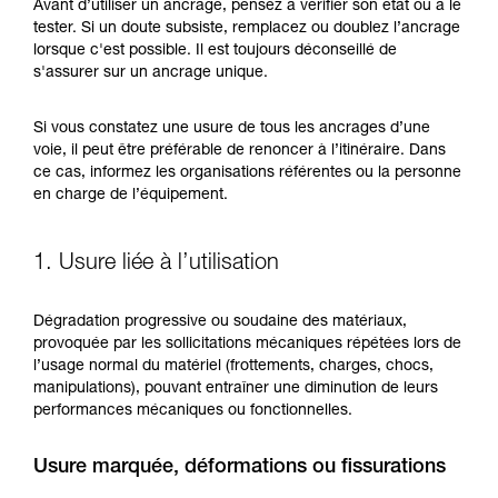
Maîtriser ces techniques nécessite une
Avant d’utiliser un ancrage, pensez à vérifier son état ou à le
formation et un entraînement spécifique. Validez
tester. Si un doute subsiste, remplacez ou doublez l’ancrage
avec un professionnel votre capacité à refaire
lorsque c'est possible. Il est toujours déconseillé de
la manipulation, seul, en toute sécurité, avant
s'assurer sur un ancrage unique.
de la reproduire en autonomie.
Nous donnons des exemples de techniques
Si vous constatez une usure de tous les ancrages d’une
liées à votre activité. Il peut en exister d’autres
voie, il peut être préférable de renoncer à l’itinéraire. Dans
que nous ne décrivons pas ici.
ce cas, informez les organisations référentes ou la personne
en charge de l’équipement.
1. Usure liée à l’utilisation
Dégradation progressive ou soudaine des matériaux,
provoquée par les sollicitations mécaniques répétées lors de
l’usage normal du matériel (frottements, charges, chocs,
manipulations), pouvant entraîner une diminution de leurs
performances mécaniques ou fonctionnelles.
Usure marquée, déformations ou fissurations