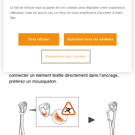
Le fait de refuser tout ou partie de ces cookies peut dégrader votre expérience
utilisateur, mais en aucun cas ce refus ne vous empêchera d’accéder à notre
Site.
Bavures et arêtes vives
Tout refuser
Autoriser tous les cookies
Lorsque le rebord d’une plaquette ou d’un piton présente
Paramètres des cookies
des bavures ou des arêtes vives, les trous de connexion
peuvent endommager les éléments textiles (comme une
sangle ou une cordelette). En cas de doute, évitez de
connecter un élément textile directement dans l’ancrage,
préférez un mousqueton.