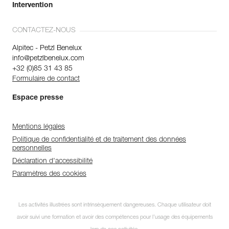
Intervention
CONTACTEZ-NOUS
Alpitec - Petzl Benelux
info@petzlbenelux.com
+32 (0)85 31 43 85
Formulaire de contact
Espace presse
Mentions légales
Politique de confidentialité et de traitement des données
personnelles
Déclaration d'accessibilité
Paramètres des cookies
Les activités illustrées sont intrinsèquement dangereuses. Chaque utilisateur doit
avoir suivi une formation et avoir des compétences pour l’usage des équipements