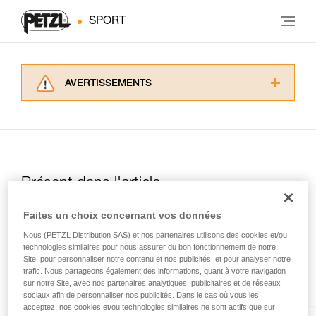
SPORT
AVERTISSEMENTS
Lisez attentivement les notices techniques des
produits utilisés dans ce conseil avant de le
consulter. Vous devez avoir compris les
informations de la notice technique pour
pouvoir comprendre ce complément
d’informations.
Présent dans l'article
Maîtriser ces techniques nécessite une
formation et un entraînement spécifique. Validez
Faites un choix concernant vos données
avec un professionnel votre capacité à refaire
Nous (PETZL Distribution SAS) et nos partenaires utilisons des cookies et/ou
MINI TRAXION
la manipulation, seul, en toute sécurité, avant
technologies similaires pour nous assurer du bon fonctionnement de notre
de la reproduire en autonomie.
Poulie-bloqueur ouvrable à haut
Site, pour personnaliser notre contenu et nos publicités, et pour analyser notre
Nous donnons des exemples de techniques
trafic. Nous partageons également des informations, quant à votre navigation
rendement
liées à votre activité. Il peut en exister d’autres
sur notre Site, avec nos partenaires analytiques, publicitaires et de réseaux
que nous ne décrivons pas ici.
sociaux afin de personnaliser nos publicités. Dans le cas où vous les
acceptez, nos cookies et/ou technologies similaires ne sont actifs que sur