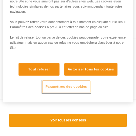
notre Site et ne vous suivront pas sur d’autres sites web. Les cookies et/ou
technologies similaires de nos partenaires vous suivront pendant toute votre
MICRO TRAXION
navigation.
Poulie-bloqueur légère à haut
Vous pouvez retirer votre consentement à tout moment en cliquant sur le lien «
rendement
Paramètres des cookies » prévu à cet effet en bas de page du Site.
Le fait de refuser tout ou partie de ces cookies peut dégrader votre expérience
utilisateur, mais en aucun cas ce refus ne vous empêchera d’accéder à notre
Site.
NANO TRAXION
Poulie-bloqueur ultra légère à
haut rendement
Tout refuser
Autoriser tous les cookies
Paramètres des cookies
Voir tous les conseils