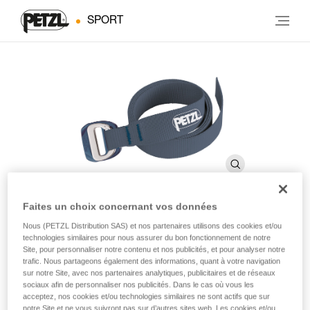
SPORT
Faites un choix concernant vos données
Nous (PETZL Distribution SAS) et nos partenaires utilisons des cookies et/ou
Ceinture
technologies similaires pour nous assurer du bon fonctionnement de notre
Site, pour personnaliser notre contenu et nos publicités, et pour analyser notre
trafic. Nous partageons également des informations, quant à votre navigation
Ceinture avec logo munie d'une boucle DOUBLEBACK
sur notre Site, avec nos partenaires analytiques, publicitaires et de réseaux
sociaux afin de personnaliser nos publicités. Dans le cas où vous les
LIGHT
acceptez, nos cookies et/ou technologies similaires ne sont actifs que sur
notre Site et ne vous suivront pas sur d’autres sites web. Les cookies et/ou