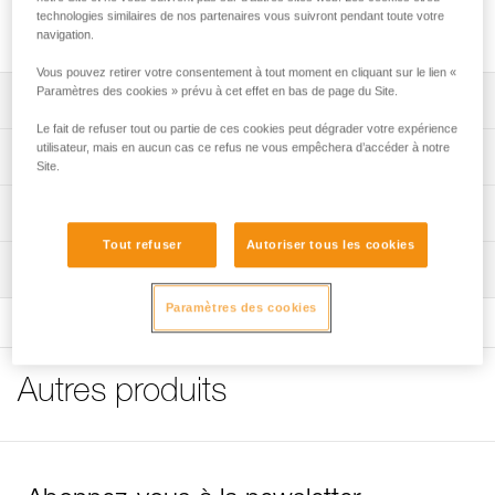
Ceinture avec logo munie d'une boucle DOUBLEBACK
technologies similaires de nos partenaires vous suivront pendant toute votre
LIGHT.
navigation.
Vous pouvez retirer votre consentement à tout moment en cliquant sur le lien «
Paramètres des cookies » prévu à cet effet en bas de page du Site.
Descriptif
Le fait de refuser tout ou partie de ces cookies peut dégrader votre expérience
Ceinture avec logo munie d'une boucle DOUBLEBACK
utilisateur, mais en aucun cas ce refus ne vous empêchera d’accéder à notre
Spécifications techniques
Site.
LIGHT.
Matière(s): polyester, aluminium
Informations techniques
Spécifications référence(s)
Tout refuser
Autoriser tous les cookies
FAQ
Inspection
FAQ
Référence : C010AA00
Couleur(s) : bleu
Paramètres des cookies
Voir tous les contenus techniques
Conditionnement : 1
Référence : C010AA01
Couleur(s) : violet
Autres produits
Conditionnement : 1