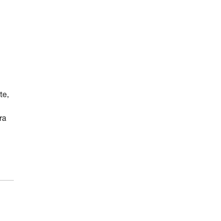
te,
ra