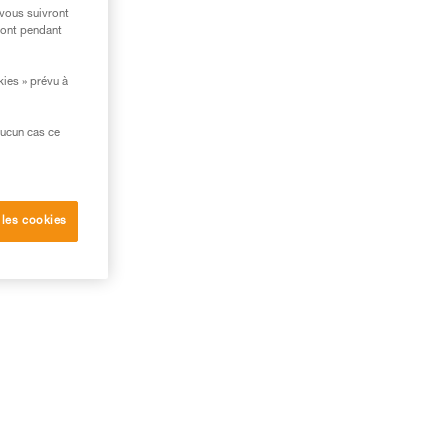
 vous suivront
ront pendant
kies » prévu à
aucun cas ce
 les cookies