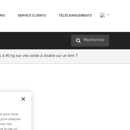
URS
SERVICE CLIENTS
TÉLÉCHARGEMENTS
Recherche
ts à 80 kg sur une corde à double sur un brin ?
res pour nous
 pour analyser
avec nos
ns le cas où