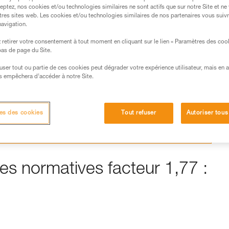
eptez, nos cookies et/ou technologies similaires ne sont actifs que sur notre Site et ne
tres sites web. Les cookies et/ou technologies similaires de nos partenaires vous suiv
navigation.
retirer votre consentement à tout moment en cliquant sur le lien « Paramètres des coo
s des produits utilisés dans ce conseil avant de le
 bas de page du Site.
formations de la notice technique pour pouvoir
.
efuser tout ou partie de ces cookies peut dégrader votre expérience utilisateur, mais en 
s empêchera d’accéder à notre Site.
ormation et un entraînement spécifique. Validez avec
 manipulation, seul, en toute sécurité, avant de la
es des cookies
Tout refuser
Autoriser tous
iées à votre activité. Il peut en exister d’autres que
es normatives facteur 1,77 :