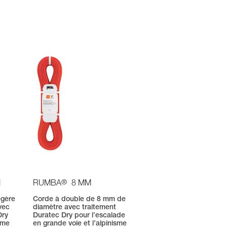
®
M
RUMBA
8 MM
égère
Corde à double de 8 mm de
vec
diamètre avec traitement
Dry
Duratec Dry pour l’escalade
ime
en grande voie et l’alpinisme