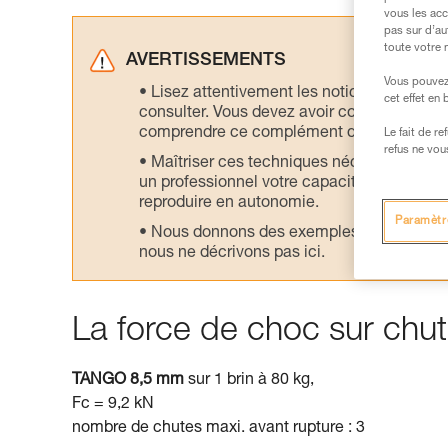
vous les acc
pas sur d’au
toute votre 
AVERTISSEMENTS
Vous pouvez 
Lisez attentivement les notices technique
cet effet en
consulter. Vous devez avoir compris les in
comprendre ce complément d’informations
Le fait de r
refus ne vou
Maîtriser ces techniques nécessite une f
un professionnel votre capacité à refaire la
reproduire en autonomie.
Paramètr
Nous donnons des exemples de techniques l
nous ne décrivons pas ici.
La force de choc sur chut
TANGO 8,5 mm
sur 1 brin à 80 kg,
Fc = 9,2 kN
nombre de chutes maxi. avant rupture : 3