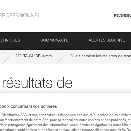
PROFESSIONNEL
REVENDE
ECHNIQUES
COMMUNAUTÉ
ALERTES SÉCURITÉ
VOLTA-GUIDE-9-mm
Quels seraient les résultats de tes
 résultats de
 une corde à
 choix concernant vos données
 ?
Distribution SAS) et nos partenaires utilisons des cookies et/ou technologies similai
on fonctionnement de notre Site, pour personnaliser notre contenu et nos publicités, et
. Nous partageons également des informations, quant à votre navigation sur notre Site, 
analytiques, publicitaires et de réseaux sociaux afin de personnaliser nos publicités. Da