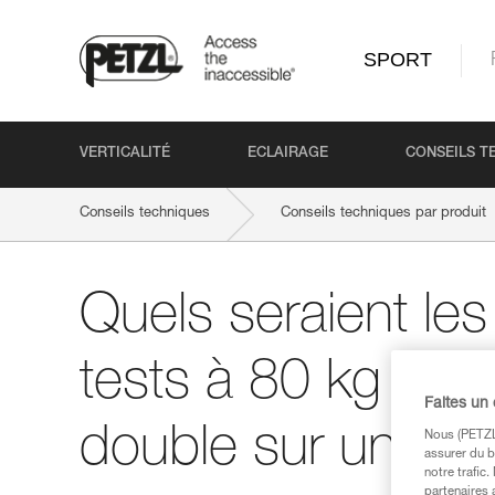
SPORT
VERTICALITÉ
ECLAIRAGE
CONSEILS T
Conseils techniques
Conseils techniques par produit
Quels seraient les
tests à 80 kg sur
Faites un
double sur un brin
Nous (PETZL 
assurer du b
notre trafic
partenaires 