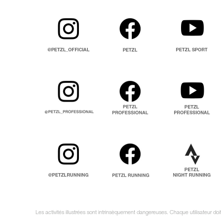
Les activités illustrées sont intrinsèquement dangereuses. Chaque utilisateur do