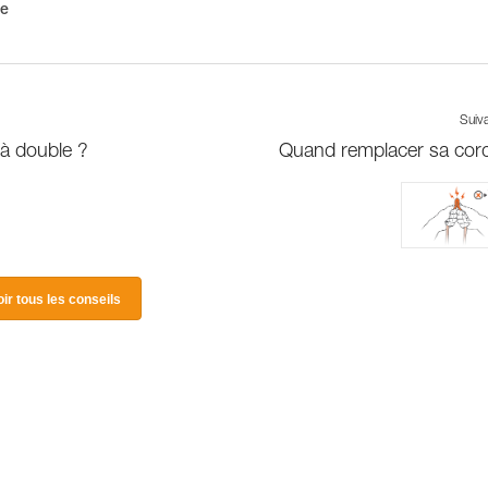
me
Suiv
à double ?
Quand remplacer sa cor
oir tous les conseils