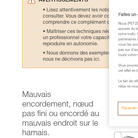
AVERTISSEMENTS
Lisez attentivement les notices technique
Faites un
consulter. Vous devez avoir compris les in
comprendre ce complément d’informations
Nous (PETZL 
assurer du b
Maîtriser ces techniques nécessite une f
notre trafic
un professionnel votre capacité à refaire la
partenaires 
reproduire en autonomie.
vous les acc
pas sur d’au
Nous donnons des exemples de techniques l
toute votre 
nous ne décrivons pas ici.
Vous pouvez 
cet effet en
Le fait de r
refus ne vou
Mauvais
encordement, nœud
Paramètr
pas fini ou encordé au
mauvais endroit sur le
harnais.