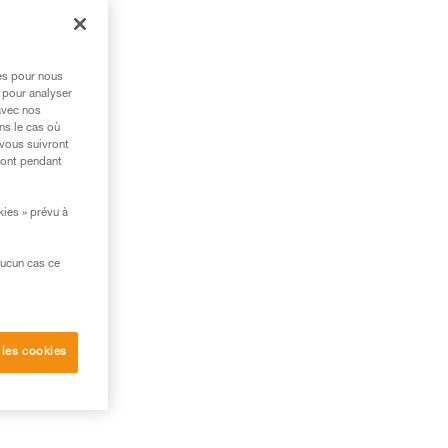
res pour nous
 pour analyser
avec nos
ns le cas où
 vous suivront
ront pendant
kies » prévu à
aucun cas ce
 les cookies