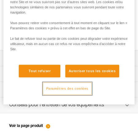
notre Site et ne vous suivront pas sur d’autres sites web. Les cookies et/ou
technologies similaires de nos partenaires vous suivront pendant toute votre
navigation.
Anneau d’assurage et points d’encordement
Vous pouvez retirer votre consentement à tout moment en cliquant sur le lien «
: où placer ma longe, mon appareil
Paramètres des cookies » prévu à cet effet en bas de page du Site.
d’assurage et ma corde ?
Le fait de refuser tout ou partie de ces cookies peut dégrader votre expérience
utilisateur, mais en aucun cas ce refus ne vous empêchera d’accéder à notre
Site.
Télécharger la notice technique (PDF)
Tout refuser
Autoriser tous les cookies
Technical Notice
Procédure de vérification EPI
Paramètres des cookies
verif-EPI-harnais-SPORT-procedure-FR
Fiche de suivi EPI
verif-EPI-Harnais-SPORT-suivi-FR
Conseils pour l'entretien de vos équipements
entretien-harnais-FR
Voir la page produit