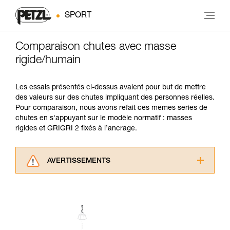
SPORT
Comparaison chutes avec masse
rigide/humain
Les essais présentés ci-dessus avaient pour but de mettre
des valeurs sur des chutes impliquant des personnes réelles.
Pour comparaison, nous avons refait ces mêmes séries de
chutes en s'appuyant sur le modèle normatif : masses
rigides et GRIGRI 2 fixés à l’ancrage.
AVERTISSEMENTS
Lisez attentivement les notices techniques des
produits utilisés dans ce conseil avant de le
consulter. Vous devez avoir compris les
informations de la notice technique pour
pouvoir comprendre ce complément