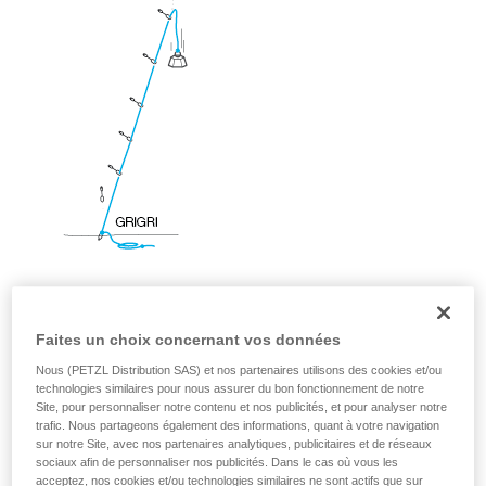
d’informations.
Maîtriser ces techniques nécessite une
formation et un entraînement spécifique. Validez
avec un professionnel votre capacité à refaire
la manipulation, seul, en toute sécurité, avant
de la reproduire en autonomie.
Nous donnons des exemples de techniques
liées à votre activité. Il peut en exister d’autres
que nous ne décrivons pas ici.
Faites un choix concernant vos données
Nous (PETZL Distribution SAS) et nos partenaires utilisons des cookies et/ou
technologies similaires pour nous assurer du bon fonctionnement de notre
Site, pour personnaliser notre contenu et nos publicités, et pour analyser notre
trafic. Nous partageons également des informations, quant à votre navigation
sur notre Site, avec nos partenaires analytiques, publicitaires et de réseaux
sociaux afin de personnaliser nos publicités. Dans le cas où vous les
acceptez, nos cookies et/ou technologies similaires ne sont actifs que sur