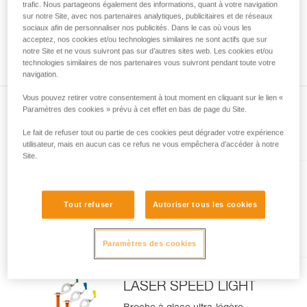
avec un professionnel votre capacité à refaire
trafic. Nous partageons également des informations, quant à votre navigation
la manipulation, seul, en toute sécurité, avant
sur notre Site, avec nos partenaires analytiques, publicitaires et de réseaux
sociaux afin de personnaliser nos publicités. Dans le cas où vous les
de la reproduire en autonomie.
acceptez, nos cookies et/ou technologies similaires ne sont actifs que sur
Nous donnons des exemples de techniques
notre Site et ne vous suivront pas sur d’autres sites web. Les cookies et/ou
liées à votre activité. Il peut en exister d’autres
technologies similaires de nos partenaires vous suivront pendant toute votre
que nous ne décrivons pas ici.
navigation.
Vous pouvez retirer votre consentement à tout moment en cliquant sur le lien «
Paramètres des cookies » prévu à cet effet en bas de page du Site.
Le fait de refuser tout ou partie de ces cookies peut dégrader votre expérience
Présent dans l'article
utilisateur, mais en aucun cas ce refus ne vous empêchera d’accéder à notre
Site.
LASER
Tout refuser
Autoriser tous les cookies
Broche à glace légère et
performante
Paramètres des cookies
LASER SPEED LIGHT