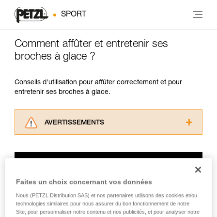
SPORT
Comment affûter et entretenir ses
broches à glace ?
Conseils d'utilisation pour affûter correctement et pour
entretenir ses broches à glace.
AVERTISSEMENTS
Lisez attentivement les notices techniques des
produits utilisés dans ce conseil avant de le
consulter. Vous devez avoir compris les
informations de la notice technique pour
pouvoir comprendre ce complément
Faites un choix concernant vos données
d’informations.
Nous (PETZL Distribution SAS) et nos partenaires utilisons des cookies et/ou
Maîtriser ces techniques nécessite une
technologies similaires pour nous assurer du bon fonctionnement de notre
formation et un entraînement spécifique. Validez
Site, pour personnaliser notre contenu et nos publicités, et pour analyser notre