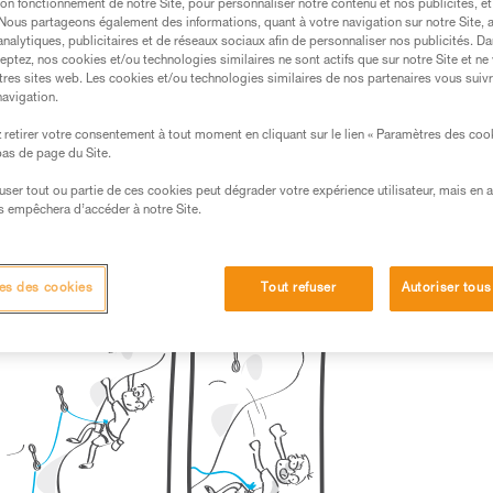
on fonctionnement de notre Site, pour personnaliser notre contenu et nos publicités, et
. Nous partageons également des informations, quant à votre navigation sur notre Site, 
analytiques, publicitaires et de réseaux sociaux afin de personnaliser nos publicités. Da
eptez, nos cookies et/ou technologies similaires ne sont actifs que sur notre Site et ne
s des produits utilisés dans ce conseil avant de le
tres sites web. Les cookies et/ou technologies similaires de nos partenaires vous suiv
formations de la notice technique pour pouvoir
navigation.
.
retirer votre consentement à tout moment en cliquant sur le lien « Paramètres des coo
ormation et un entraînement spécifique. Validez avec
 bas de page du Site.
 manipulation, seul, en toute sécurité, avant de la
efuser tout ou partie de ces cookies peut dégrader votre expérience utilisateur, mais en 
s empêchera d’accéder à notre Site.
iées à votre activité. Il peut en exister d’autres que
es des cookies
Tout refuser
Autoriser tous