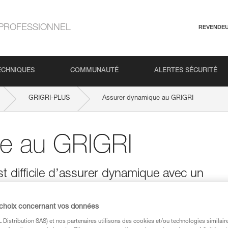
PROFESSIONNEL
REVENDE
ECHNIQUES
COMMUNAUTÉ
ALERTES SÉCURITÉ
GRIGRI-PLUS
Assurer dynamique au GRIGRI
ue au GRIGRI
t difficile d’assurer dynamique avec un
 l’appareil d’assurage, qui joue le rôle
 chute.
 choix concernant vos données
Distribution SAS) et nos partenaires utilisons des cookies et/ou technologies similai