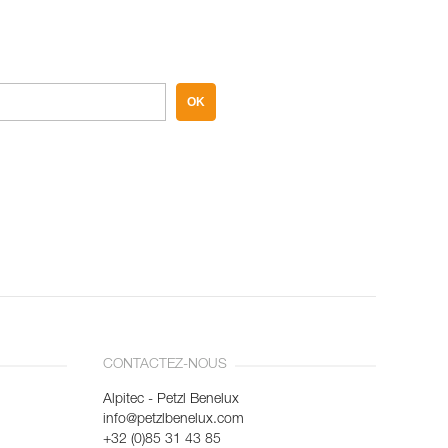
OK
CONTACTEZ-NOUS
Alpitec - Petzl Benelux
info@petzlbenelux.com
+32 (0)85 31 43 85