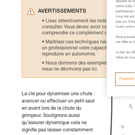
assurer du b
notre trafic
AVERTISSEMENTS
partenaires 
vous les acc
Lisez attentivement les notices technique
pas sur d’au
consulter. Vous devez avoir compris les in
toute votre 
comprendre ce complément d’informations
Vous pouvez 
Maîtriser ces techniques nécessite une f
cet effet en
un professionnel votre capacité à refaire la
Le fait de r
reproduire en autonomie.
refus ne vou
Nous donnons des exemples de techniques l
nous ne décrivons pas ici.
Paramètr
La clé pour dynamiser une chute :
avancer ou effectuer un petit saut
en avant lors de la chute du
grimpeur. Soulignons aussi
qu’assurer dynamique cela ne
signifie pas laisser constamment