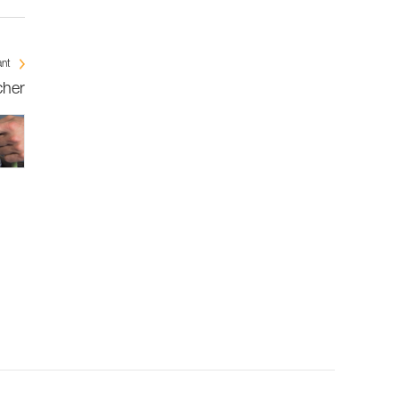
ant
cher