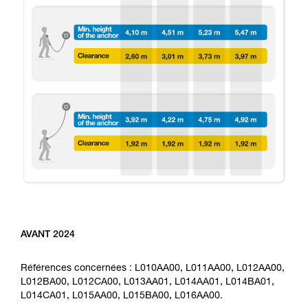
AVANT 2024
Références concernées : L010AA00, L011AA00, L012AA00,
L012BA00, L012CA00, L013AA01, L014AA01, L014BA01,
L014CA01, L015AA00, L015BA00, L016AA00.