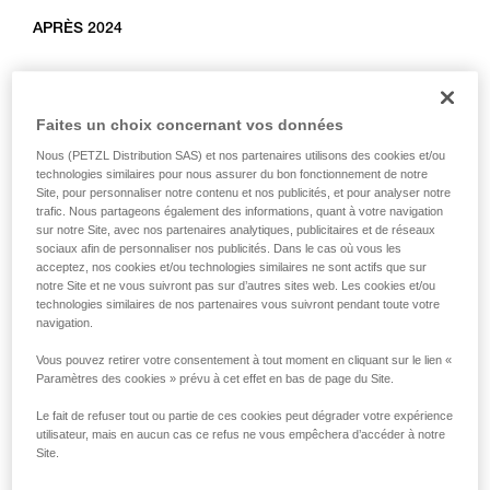
APRÈS 2024
Références concernées : L010AB00, L011AB00, L012AB00,
L012BB00, L012CB00, L013AB01, L014AB01, L014BB01,
Faites un choix concernant vos données
L014CB01, L015AB00, L015BB00, L016AB00.
Nous (PETZL Distribution SAS) et nos partenaires utilisons des cookies et/ou
technologies similaires pour nous assurer du bon fonctionnement de notre
Site, pour personnaliser notre contenu et nos publicités, et pour analyser notre
trafic. Nous partageons également des informations, quant à votre navigation
sur notre Site, avec nos partenaires analytiques, publicitaires et de réseaux
sociaux afin de personnaliser nos publicités. Dans le cas où vous les
acceptez, nos cookies et/ou technologies similaires ne sont actifs que sur
notre Site et ne vous suivront pas sur d’autres sites web. Les cookies et/ou
technologies similaires de nos partenaires vous suivront pendant toute votre
navigation.
Vous pouvez retirer votre consentement à tout moment en cliquant sur le lien «
Paramètres des cookies » prévu à cet effet en bas de page du Site.
Le fait de refuser tout ou partie de ces cookies peut dégrader votre expérience
utilisateur, mais en aucun cas ce refus ne vous empêchera d’accéder à notre
Site.