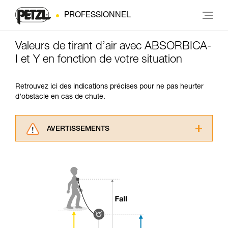
PROFESSIONNEL
Valeurs de tirant d’air avec ABSORBICA-
I et Y en fonction de votre situation
Retrouvez ici des indications précises pour ne pas heurter
d’obstacle en cas de chute.
AVERTISSEMENTS
Lisez attentivement les notices techniques des
produits utilisés dans ce conseil avant de le
consulter. Vous devez avoir compris les
informations de la notice technique pour
pouvoir comprendre ce complément
d’informations.
Maîtriser ces techniques nécessite une
formation et un entraînement spécifique. Validez