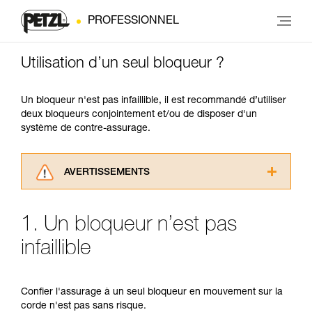
PROFESSIONNEL
Utilisation d’un seul bloqueur ?
Un bloqueur n'est pas infaillible, il est recommandé d’utiliser
deux bloqueurs conjointement et/ou de disposer d'un
système de contre-assurage.
AVERTISSEMENTS
Lisez attentivement les notices techniques des
produits utilisés dans ce conseil avant de le
1. Un bloqueur n’est pas
consulter. Vous devez avoir compris les
informations de la notice technique pour
infaillible
pouvoir comprendre ce complément
d’informations.
Maîtriser ces techniques nécessite une
Confier l'assurage à un seul bloqueur en mouvement sur la
formation et un entraînement spécifique. Validez
corde n'est pas sans risque.
avec un professionnel votre capacité à refaire