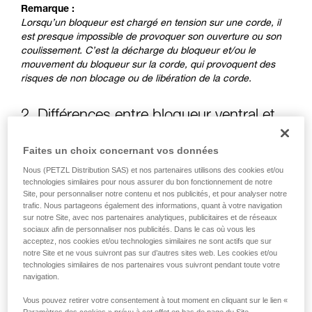
Remarque :
Lorsqu’un bloqueur est chargé en tension sur une corde, il
est presque impossible de provoquer son ouverture ou son
coulissement. C’est la décharge du bloqueur et/ou le
mouvement du bloqueur sur la corde, qui provoquent des
risques de non blocage ou de libération de la corde.
2. Différences entre bloqueur ventral et
bloqueur de bout de longe
Faites un choix concernant vos données
Nous (PETZL Distribution SAS) et nos partenaires utilisons des cookies et/ou
technologies similaires pour nous assurer du bon fonctionnement de notre
Site, pour personnaliser notre contenu et nos publicités, et pour analyser notre
trafic. Nous partageons également des informations, quant à votre navigation
sur notre Site, avec nos partenaires analytiques, publicitaires et de réseaux
sociaux afin de personnaliser nos publicités. Dans le cas où vous les
acceptez, nos cookies et/ou technologies similaires ne sont actifs que sur
notre Site et ne vous suivront pas sur d’autres sites web. Les cookies et/ou
technologies similaires de nos partenaires vous suivront pendant toute votre
navigation.
Vous pouvez retirer votre consentement à tout moment en cliquant sur le lien «
Paramètres des cookies » prévu à cet effet en bas de page du Site.