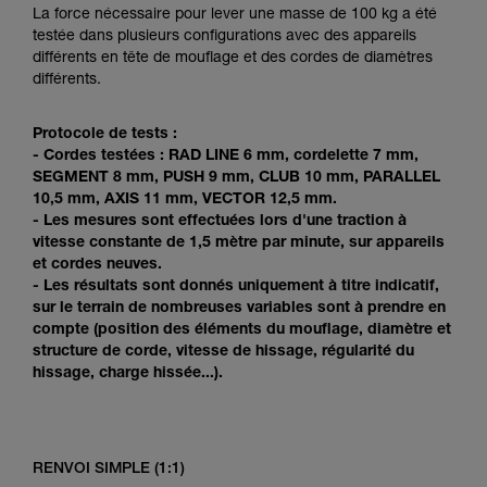
Maîtriser ces techniques nécessite une
La force nécessaire pour lever une masse de 100 kg a été
formation et un entraînement spécifique. Validez
testée dans plusieurs configurations avec des appareils
avec un professionnel votre capacité à refaire
différents en tête de mouflage et des cordes de diamètres
la manipulation, seul, en toute sécurité, avant
différents.
de la reproduire en autonomie.
Nous donnons des exemples de techniques
Protocole de tests :
liées à votre activité. Il peut en exister d’autres
- Cordes testées : RAD LINE 6 mm, cordelette 7 mm,
que nous ne décrivons pas ici.
SEGMENT 8 mm, PUSH 9 mm, CLUB 10 mm, PARALLEL
10,5 mm, AXIS 11 mm, VECTOR 12,5 mm.
- Les mesures sont effectuées lors d'une traction à
vitesse constante de 1,5 mètre par minute, sur appareils
et cordes neuves.
- Les résultats sont donnés uniquement à titre indicatif,
sur le terrain de nombreuses variables sont à prendre en
compte (position des éléments du mouflage, diamètre et
structure de corde, vitesse de hissage, régularité du
hissage, charge hissée...).
RENVOI SIMPLE (1:1)