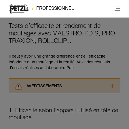
PROFESSIONNEL
Tests d’efficacité et rendement de
mouflages avec MAESTRO, I’D S, PRO
TRAXION, ROLLCLIP...
Il peut y avoir une grande différence entre l’efficacité
théorique d’un mouflage et la réalité. Voici des résultats
d’essais réalisés au laboratoire Petzl.
AVERTISSEMENTS
Lisez attentivement les notices techniques des
produits utilisés dans ce conseil avant de le
consulter. Vous devez avoir compris les
1. Efficacité selon l’appareil utilisé en tête de
informations de la notice technique pour
mouflage
pouvoir comprendre ce complément
d’informations.