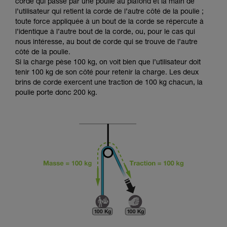
Maîtriser ces techniques nécessite une
corde qui passe par une poulie au plafond et la main de
formation et un entraînement spécifique. Validez
l’utilisateur qui retient la corde de l’autre côté de la poulie ;
avec un professionnel votre capacité à refaire
toute force appliquée à un bout de la corde se répercute à
la manipulation, seul, en toute sécurité, avant
l’identique à l’autre bout de la corde, ou, pour le cas qui
de la reproduire en autonomie.
nous intéresse, au bout de corde qui se trouve de l’autre
Nous donnons des exemples de techniques
côté de la poulie.
liées à votre activité. Il peut en exister d’autres
Si la charge pèse 100 kg, on voit bien que l’utilisateur doit
que nous ne décrivons pas ici.
tenir 100 kg de son côté pour retenir la charge. Les deux
brins de corde exercent une traction de 100 kg chacun, la
poulie porte donc 200 kg.