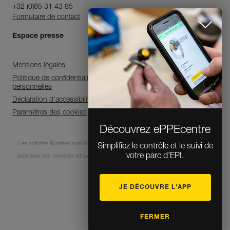
+32 (0)85 31 43 85
Formulaire de contact
Espace presse
Mentions légales
Politique de confidentialité et de traitement des données
personnelles
Déclaration d'accessibilité
Paramètres des cookies
Découvrez ePPEcentre
Les activités illustrées sont intrinsèquement dangereuses. Chaque utilisateur doit
Simplifiez le contrôle et le suivi de
votre parc d'EPI.
avoir suivi une formation et avoir des compétences pour l’usage des équipements
lors de ces activités.
JE DÉCOUVRE L'APP
© 1995-2026 Petzl
FERMER