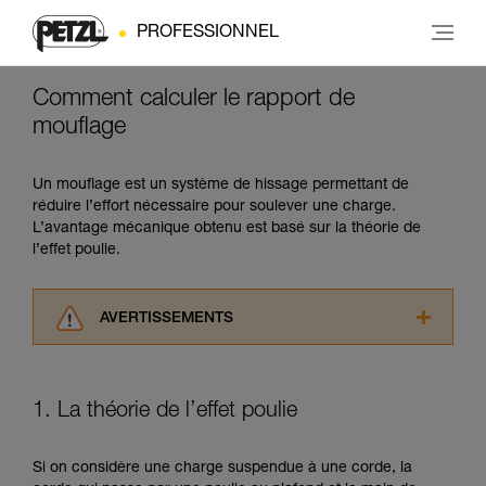
PROFESSIONNEL
Comment calculer le rapport de
mouflage
Un mouflage est un système de hissage permettant de
réduire l’effort nécessaire pour soulever une charge.
L’avantage mécanique obtenu est basé sur la théorie de
l’effet poulie.
AVERTISSEMENTS
Lisez attentivement les notices techniques des
produits utilisés dans ce conseil avant de le
consulter. Vous devez avoir compris les
1. La théorie de l’effet poulie
informations de la notice technique pour
pouvoir comprendre ce complément
d’informations.
Si on considère une charge suspendue à une corde, la