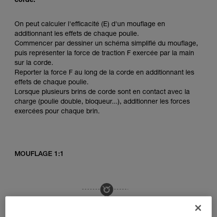
corde.
On peut calculer l'efficacité (E) d'un mouflage en
additionnant les effets de chaque poulie.
Commencer par dessiner un schéma simplifié du mouflage,
puis représenter la force de traction F exercée par la main
sur la corde.
Reporter la force F au long de la corde en additionnant les
effets de chaque poulie.
Lorsque plusieurs brins de corde sont en contact avec la
charge (poulie double, bloqueur...), additionner les forces
exercées pour chaque brin.
MOUFLAGE 1:1