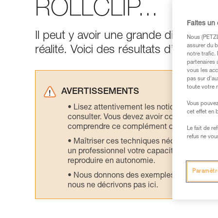
ROLLCLIP...
Faites un
Il peut y avoir une grande différence 
Nous (PETZL 
assurer du b
réalité. Voici des résultats d’essais r
notre trafic
partenaires 
vous les acc
pas sur d’au
toute votre 
AVERTISSEMENTS
Vous pouvez 
Lisez attentivement les notices technique
cet effet en
consulter. Vous devez avoir compris les in
comprendre ce complément d’informations
Le fait de r
refus ne vou
Maîtriser ces techniques nécessite une f
un professionnel votre capacité à refaire la
reproduire en autonomie.
Paramètr
Nous donnons des exemples de techniques l
nous ne décrivons pas ici.