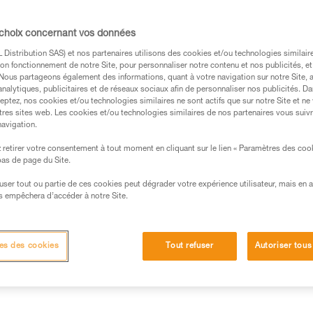
 choix concernant vos données
entre l’efficacité théorique d’un mouflage et 
Distribution SAS) et nos partenaires utilisons des cookies et/ou technologies similai
on fonctionnement de notre Site, pour personnaliser notre contenu et nos publicités, et
éalisés au laboratoire Petzl.
. Nous partageons également des informations, quant à votre navigation sur notre Site, 
analytiques, publicitaires et de réseaux sociaux afin de personnaliser nos publicités. Da
eptez, nos cookies et/ou technologies similaires ne sont actifs que sur notre Site et ne
tres sites web. Les cookies et/ou technologies similaires de nos partenaires vous suiv
navigation.
retirer votre consentement à tout moment en cliquant sur le lien « Paramètres des coo
s des produits utilisés dans ce conseil avant de le
 bas de page du Site.
formations de la notice technique pour pouvoir
.
efuser tout ou partie de ces cookies peut dégrader votre expérience utilisateur, mais en 
s empêchera d’accéder à notre Site.
ormation et un entraînement spécifique. Validez avec
 manipulation, seul, en toute sécurité, avant de la
es des cookies
Tout refuser
Autoriser tous
iées à votre activité. Il peut en exister d’autres que