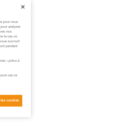
la
res pour nous
 pour analyser
avec nos
ns le cas où
 vous suivront
ront pendant
kies » prévu à
aucun cas ce
 les cookies