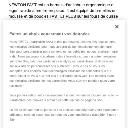
NEWTON FAST est un harnais d'antichute ergonomique et
léger, rapide à mettre en place. Il est équipé de bretelles en
mousse et de boucles FAST LT PLUS sur les tours de cuisse
permettant d'enfiler le harnais pieds au sol, sans perte de
réglage. L'accès aux outils est immédiat, grâce aux porte-
Faites un choix concernant vos données
matériel et aux passants pour pochette TOOLBAG. Son point
d'attache sternal textile et ses points d'attache dorsaux,
Nous (PETZL Distribution SAS) et nos partenaires utilisons des cookies et/ou
métallique et textile, lui assurent une grande polyvalence. Il
technologies similaires pour nous assurer du bon fonctionnement de notre
permet un rangement ergonomique des connecteurs MGO
Site, pour personnaliser notre contenu et nos publicités, et pour analyser notre
trafic. Nous partageons également des informations, quant à votre navigation
et est doté de témoins de chute. Il est certifié selon les
sur notre Site, avec nos partenaires analytiques, publicitaires et de réseaux
normes nord-américaines, européennes et russes.
sociaux afin de personnaliser nos publicités. Dans le cas où vous les
acceptez, nos cookies et/ou technologies similaires ne sont actifs que sur
notre Site et ne vous suivront pas sur d’autres sites web. Les cookies et/ou
technologies similaires de nos partenaires vous suivront pendant toute votre
navigation.
Vous pouvez retirer votre consentement à tout moment en cliquant sur le lien «
Paramètres des cookies » prévu à cet effet en bas de page du Site.
Le fait de refuser tout ou partie de ces cookies peut dégrader votre expérience
utilisateur, mais en aucun cas ce refus ne vous empêchera d’accéder à notre
Site.