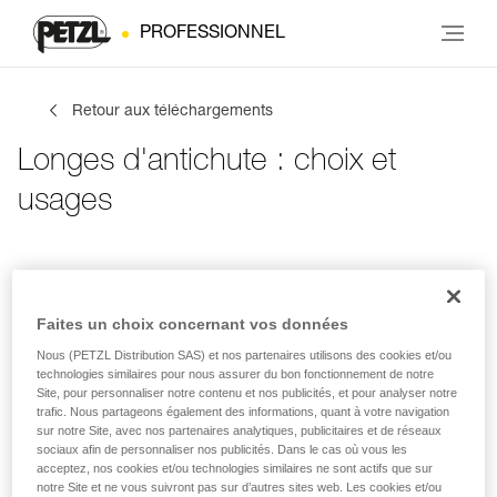
PROFESSIONNEL
Retour aux téléchargements
Longes d'antichute : choix et
usages
Infos de contact
Tes activités
Langue
Faites un choix concernant vos données
Nous (PETZL Distribution SAS) et nos partenaires utilisons des cookies et/ou
Infos de contact
technologies similaires pour nous assurer du bon fonctionnement de notre
Site, pour personnaliser notre contenu et nos publicités, et pour analyser notre
trafic. Nous partageons également des informations, quant à votre navigation
Inscris tes coordonnées
sur notre Site, avec nos partenaires analytiques, publicitaires et de réseaux
sociaux afin de personnaliser nos publicités. Dans le cas où vous les
acceptez, nos cookies et/ou technologies similaires ne sont actifs que sur
PRÉNOM
*
notre Site et ne vous suivront pas sur d’autres sites web. Les cookies et/ou