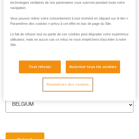
technologies similaires de nos partenaires vous suivront pendant toute votre
navigation.
Vous pouvez retirer votre consentement à tout moment en cliquant sur le lien «
Paramètres des cookies » prévu à cet effet en bas de page du Site.
NOM
*
Le fait de refuser tout ou partie de ces cookies peut dégrader votre expérience
utilisateur, mais en aucun cas ce refus ne vous empêchera d’accéder à notre
Site.
E-MAIL
*
Tout refuser
Autoriser tous les cookies
Paramètres des cookies
PAYS
*