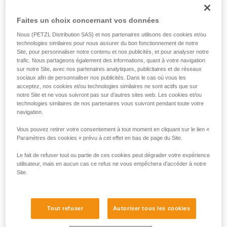
Dans d’autres cas de travail en hauteur, la longe d’antichute
peut être couplée à une longe de maintien. L’utilisateur est
Faites un choix concernant vos données
maintenu par la longe de maintien dans une position stable
et confortable. La longe d’antichute lui garantit alors un
Nous (PETZL Distribution SAS) et nos partenaires utilisons des cookies et/ou
moyen d’arrêter une éventuelle chute lors des manipulations
technologies similaires pour nous assurer du bon fonctionnement de notre
de sa longe de maintien.
Site, pour personnaliser notre contenu et nos publicités, et pour analyser notre
trafic. Nous partageons également des informations, quant à votre navigation
sur notre Site, avec nos partenaires analytiques, publicitaires et de réseaux
sociaux afin de personnaliser nos publicités. Dans le cas où vous les
acceptez, nos cookies et/ou technologies similaires ne sont actifs que sur
notre Site et ne vous suivront pas sur d’autres sites web. Les cookies et/ou
technologies similaires de nos partenaires vous suivront pendant toute votre
navigation.
Vous pouvez retirer votre consentement à tout moment en cliquant sur le lien «
Paramètres des cookies » prévu à cet effet en bas de page du Site.
Le fait de refuser tout ou partie de ces cookies peut dégrader votre expérience
utilisateur, mais en aucun cas ce refus ne vous empêchera d’accéder à notre
Site.
Tout refuser
Autoriser tous les cookies