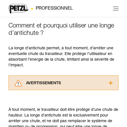
PROFESSIONNEL
Comment et pourquoi utiliser une longe
d’antichute ?
La longe d’antichute permet, à tout moment, d’arrêter une
éventuelle chute du travailleur. Elle protège l’utilisateur en
absorbant l’énergie de la chute, limitant ainsi la sévérité de
l’impact.
AVERTISSEMENTS
Lisez attentivement les notices techniques des
produits utilisés dans ce conseil avant de le
consulter. Vous devez avoir compris les
À tout moment, le travailleur doit être protégé d’une chute de
informations de la notice technique pour
hauteur. La longe d’antichute est là exclusivement pour
pouvoir comprendre ce complément
arrêter une chute, et ne doit pas remplacer le système de
d’informations.