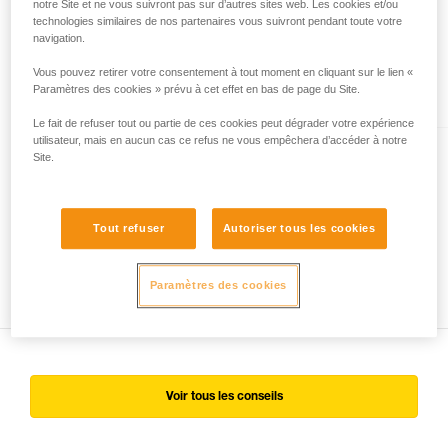
notre Site et ne vous suivront pas sur d’autres sites web. Les cookies et/ou
I’D® EVAC
technologies similaires de nos partenaires vous suivront pendant toute votre
navigation.
Descendeur auto-freinant avec
fonction anti-panique pour les
Vous pouvez retirer votre consentement à tout moment en cliquant sur le lien «
Paramètres des cookies » prévu à cet effet en bas de page du Site.
évacuations à l’ancrage
Le fait de refuser tout ou partie de ces cookies peut dégrader votre expérience
utilisateur, mais en aucun cas ce refus ne vous empêchera d’accéder à notre
I’D® S
Site.
Descendeur avec fonction anti-
panique pour les travaux sur
Tout refuser
Autoriser tous les cookies
corde
Paramètres des cookies
Voir tous les conseils