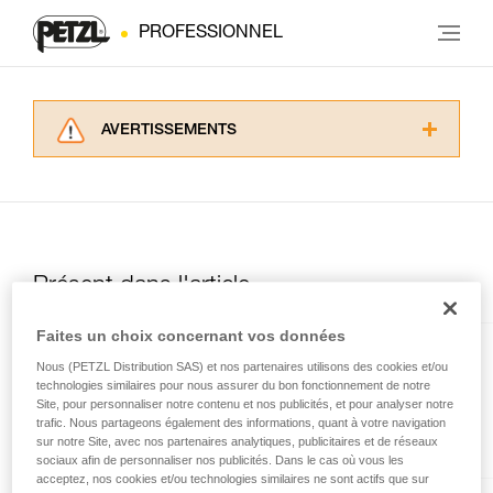
PROFESSIONNEL
AVERTISSEMENTS
Lisez attentivement les notices techniques des
produits utilisés dans ce conseil avant de le
consulter. Vous devez avoir compris les
informations de la notice technique pour
pouvoir comprendre ce complément
d’informations.
Présent dans l'article
Maîtriser ces techniques nécessite une
formation et un entraînement spécifique. Validez
Faites un choix concernant vos données
avec un professionnel votre capacité à refaire
I’D® L
Nous (PETZL Distribution SAS) et nos partenaires utilisons des cookies et/ou
la manipulation, seul, en toute sécurité, avant
technologies similaires pour nous assurer du bon fonctionnement de notre
de la reproduire en autonomie.
Descendeur avec fonction anti-
Site, pour personnaliser notre contenu et nos publicités, et pour analyser notre
Nous donnons des exemples de techniques
panique pour les travaux sur
trafic. Nous partageons également des informations, quant à votre navigation
liées à votre activité. Il peut en exister d’autres
corde et le secours
sur notre Site, avec nos partenaires analytiques, publicitaires et de réseaux
que nous ne décrivons pas ici.
sociaux afin de personnaliser nos publicités. Dans le cas où vous les
acceptez, nos cookies et/ou technologies similaires ne sont actifs que sur