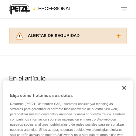
PROFESIONAL
ALERTAS DE SEGURIDAD
Lea atentamente las fichas técnicas de los
productos utilizados en este consejo antes de
consultarlo. Usted debe comprender la
información de la ficha técnica para poder
comprender este complemento informativo.
Dominar estas técnicas requiere una formación
En el artículo
y un entrenamiento específico. Confirme a
través de un profesional su capacidad para
Elija cómo tratamos sus datos
ejecutar estas técnicas, solo y con total
I’D® L
seguridad, antes de ejecutarlas de forma
Nosotros [PETZL Distribution SAS) utilizamos cookies y/o tecnologías
autónoma.
Descensor con función
similares para garantizar el correcto funcionamiento de nuestro Sitio web,
Damos ejemplos de técnicas relacionadas con
personalizar nuestro contenido y anuncios, y analizar nuestro tráfico. También
antipánico para los accesos por
compartimos información sobre su navegación en nuestro Sitio web con
su actividad. Pueden existir otras que no
cuerda y el rescate
nuestros socios analíticos, publicitarios y de redes sociales para personalizar
describimos aquí.
nuestros anuncios. Si los acepta, nuestras cookies y/o tecnologías similares
solo estarán activas en nuestro Sitio web y no le seguirán en otros sitios web.