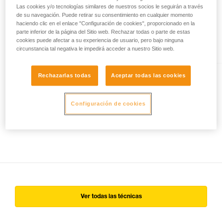
Las cookies y/o tecnologías similares de nuestros socios le seguirán a través
I’D® EVAC
de su navegación. Puede retirar su consentimiento en cualquier momento
haciendo clic en el enlace "Configuración de cookies", proporcionado en la
Descensor autofrenante con
parte inferior de la página del Sitio web. Rechazar todas o parte de estas
función antipánico para las
cookies puede afectar a su experiencia de usuario, pero bajo ninguna
evacuaciones desde el anclaje
circunstancia tal negativa le impedirá acceder a nuestro Sitio web.
Rechazarlas todas
Aceptar todas las cookies
I’D® S
Descensor con función
Configuración de cookies
antipánico para los accesos por
cuerda
Ver todas las técnicas