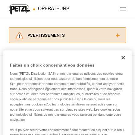
OPÉRATEURS
AVERTISSEMENTS
Lisez attentivement les notices techniques des
produits utilisés dans ce conseil avant de le
consulter. Vous devez avoir compris les
informations de la notice technique pour
Faites un choix concernant vos données
pouvoir comprendre ce complément
Nous (PETZL Distribution SAS) et nos partenaires utilisons des cookies et/ou
Voir tous les conseils
d’informations.
technologies similaires pour nous assurer du bon fonctionnement de notre
Maîtriser ces techniques nécessite une
Site, pour personnaliser notre contenu et nos publicités, et pour analyser notre
formation et un entraînement spécifique. Validez
trafic. Nous partageons également des informations, quant à votre navigation
sur notre Site, avec nos partenaires analytiques, publicitaires et de réseaux
avec un professionnel votre capacité à refaire
sociaux afin de personnaliser nos publicités. Dans le cas où vous les
la manipulation, seul, en toute sécurité, avant
acceptez, nos cookies et/ou technologies similaires ne sont actifs que sur
Abonnez-vous à la newsletter
de la reproduire en autonomie.
notre Site et ne vous suivront pas sur d’autres sites web. Les cookies et/ou
Nous donnons des exemples de techniques
technologies similaires de nos partenaires vous suivront pendant toute votre
et restez connecté à notre actualité
liées à votre activité. Il peut en exister d’autres
navigation.
que nous ne décrivons pas ici.
Vous pouvez retirer votre consentement à tout moment en cliquant sur le lien «
Email *