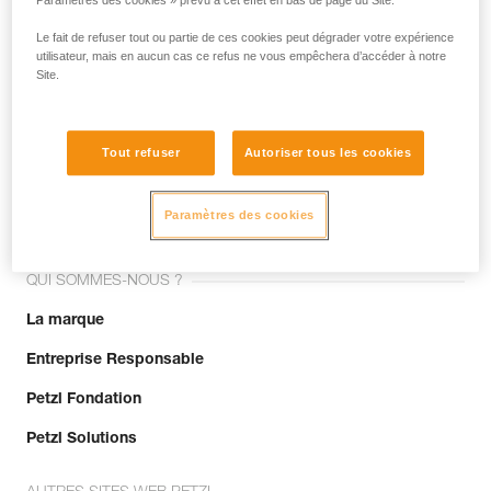
Paramètres des cookies » prévu à cet effet en bas de page du Site.
Le fait de refuser tout ou partie de ces cookies peut dégrader votre expérience
utilisateur, mais en aucun cas ce refus ne vous empêchera d’accéder à notre
Site.
Tout refuser
Autoriser tous les cookies
Rejoignez la communauté !
Paramètres des cookies
QUI SOMMES-NOUS ?
La marque
Entreprise Responsable
Petzl Fondation
Petzl Solutions