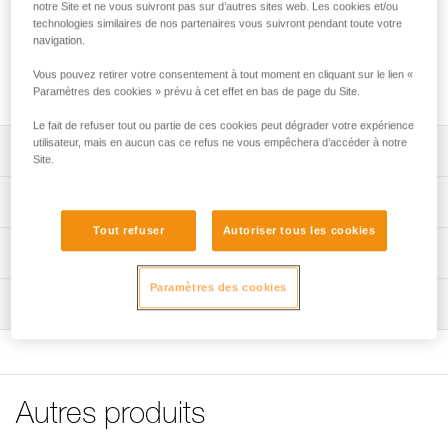
La barrette de maintien CAPTIVO permet de solidariser le
notre Site et ne vous suivront pas sur d’autres sites web. Les cookies et/ou
technologies similaires de nos partenaires vous suivront pendant toute votre
connecteur à la longe, de favoriser la sollicitation du
navigation.
connecteur selon le grand axe et de limiter le risque de
retournement. CAPTIVO est uniquement compatible avec le
Vous pouvez retirer votre consentement à tout moment en cliquant sur le lien «
connecteur VERTIGO TWIST-LOCK.
Paramètres des cookies » prévu à cet effet en bas de page du Site.
Le fait de refuser tout ou partie de ces cookies peut dégrader votre expérience
utilisateur, mais en aucun cas ce refus ne vous empêchera d’accéder à notre
Descriptif
Site.
Permet de solidariser le connecteur à la longe, limitant le
Spécifications techniques
risque de le perdre.
Tout refuser
Autoriser tous les cookies
Favorise la sollicitation du connecteur selon le grand axe
Matière(s): polyamide
Informations techniques
et limite le risque de retournement.
Poids: 10 g
Notice
Paramètres des cookies
Uniquement compatible avec le connecteur VERTIGO
Inspection
Spécifications référence(s)
Télécharger le pdf technical-notice-CAPTIVO-1
TWIST-LOCK (M40A RLA).
FAQ
Référence : M094AA00
FAQ
Garantie : 3 ans
Conditionnement : 1
Voir tous les contenus techniques
Autres produits