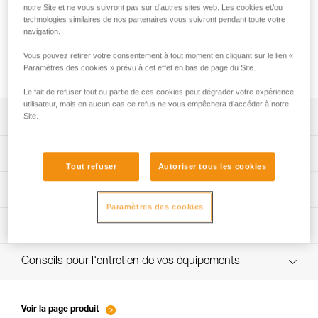
notre Site et ne vous suivront pas sur d’autres sites web. Les cookies et/ou
technologies similaires de nos partenaires vous suivront pendant toute votre
navigation.
Utilisation du GRILLON en ancrage pour
Vous pouvez retirer votre consentement à tout moment en cliquant sur le lien «
plus d’une personne
Paramètres des cookies » prévu à cet effet en bas de page du Site.
Le fait de refuser tout ou partie de ces cookies peut dégrader votre expérience
utilisateur, mais en aucun cas ce refus ne vous empêchera d’accéder à notre
Site.
Télécharger la notice technique (PDF)
Technical Notice
App pour contrôler et suivre vos EPI
Tout refuser
Autoriser tous les cookies
découvrez ePPEcentre
Procédure de vérification EPI
Technical Notice
Paramètres des cookies
verif EPI-GRILLON-procedure-FR
Fiche de suivi EPI
verif EPI-GRILLON-suivi-FR
Conseils pour l'entretien de vos équipements
entretien-cordes_FR
Voir la page produit