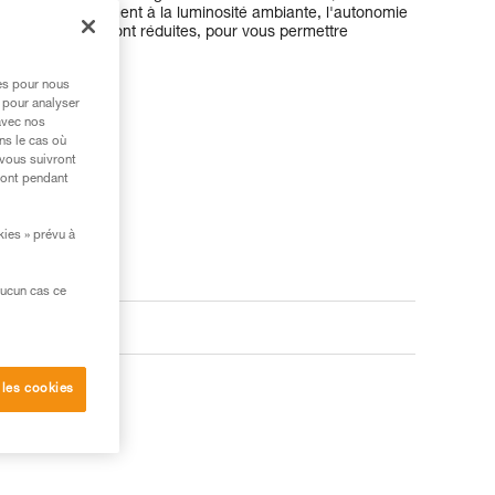
pte automatiquement à la luminosité ambiante, l'autonomie
s manipulations sont réduites, pour vous permettre
nquer de lumière.
res pour nous
 pour analyser
avec nos
ns le cas où
 vous suivront
ront pendant
kies » prévu à
aucun cas ce
oduits
 les cookies