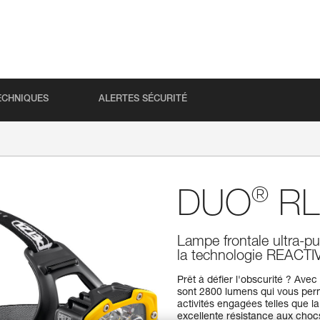
ECHNIQUES
ALERTES SÉCURITÉ
®
DUO
RL
Lampe frontale ultra-pu
la technologie REACT
Prêt à défier l'obscurité ? Ave
sont 2800 lumens qui vous perm
activités engagées telles que l
excellente résistance aux cho