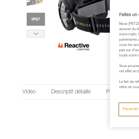
Faites un
Nous (PETZL 
assurer du b
notre trafic
partenaires 
vous les acc
pas sur d’au
toute votre 
Vous pouvez 
cet effet en
Le fait de r
refus ne vou
Vidéo
Descriptif détaillé
Performances 
Paramètr