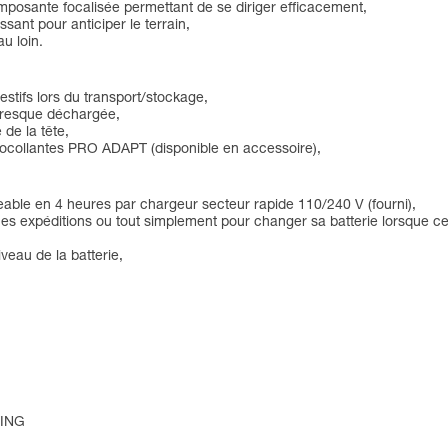
mposante focalisée permettant de se diriger efficacement,
sant pour anticiper le terrain,
au loin.
estifs lors du transport/stockage,
 presque déchargée,
 de la tête,
utocollantes PRO ADAPT (disponible en accessoire),
geable en 4 heures par chargeur secteur rapide 110/240 V (fourni),
ues expéditions ou tout simplement pour changer sa batterie lorsque cel
veau de la batterie,
TING