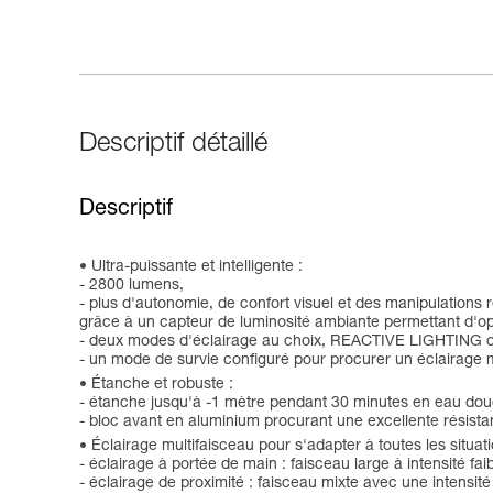
Descriptif détaillé
Descriptif
Ultra-puissante et intelligente :
- 2800 lumens,
- plus d'autonomie, de confort visuel et des manipulation
grâce à un capteur de luminosité ambiante permettant d'optim
- deux modes d'éclairage au choix, REACTIVE LIGHTING o
- un mode de survie configuré pour procurer un éclairage 
Étanche et robuste :
- étanche jusqu'à -1 mètre pendant 30 minutes en eau dou
- bloc avant en aluminium procurant une excellente résist
Éclairage multifaisceau pour s'adapter à toutes les situati
- éclairage à portée de main : faisceau large à intensité fa
- éclairage de proximité : faisceau mixte avec une intensit