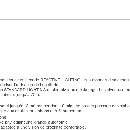
s réduites avec le mode REACTIVE LIGHTING : la puissance d’éclairage
iser l'utilisation de la batterie,
u STANDARD LIGHTING et cinq niveaux d'éclairage. Les niveaux d'éc
minimum jusqu'à 72 h.
ce et jusqu'à -3 mètres pendant 10 minutes pour le passage des sipho
ance aux chutes, aux chocs et à l’écrasement.
ons :
ible privilégiant une grande autonomie,
é adaptée à une vision de proximité confortable,