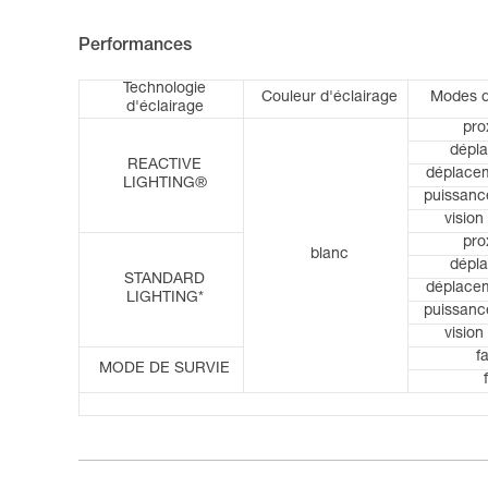
Performances
Technologie
Couleur d'éclairage
Modes d
d'éclairage
pro
dépl
REACTIVE
déplacem
LIGHTING®
puissan
vision
pro
blanc
dépl
STANDARD
déplacem
LIGHTING*
puissan
vision
f
MODE DE SURVIE