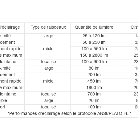
’éclairage
Type de faisceaux
Quantité de lumière
Dis
ximité
large
25 à 120 lm
1
acement
50 à 250 lm
3
ent rapide
mixte
100 à 550 lm
7
ce maximum
150 à 2800 lm
2
 lointaine
focalisé
100 à 900 lm
2
ximité
large
80 lm
1
acement
200 lm
3
ent rapide
mixte
450 lm
7
ce maximum
1800 lm
2
 lointaine
focalisé
700 lm
2
aible
large
20 lm
fort
focalisé
100 lm
2
*Performances d’éclairage selon le protocole ANSI/PLATO FL 1