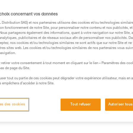
puissance de l'éclairage s'ada
de la lampe est optimisée et le
d'atteindre vos limites sans ma
 choix concernant vos données
Distribution SAS) et nos partenaires utilisons des cookies et/ou technologies similai
on fonctionnement de notre Site, pour personnaliser notre contenu et nos publicités, et
Trouvez un revendeur
. Nous partageons également des informations, quant à votre navigation sur notre Site, 
analytiques, publicitaires et de réseaux sociaux afin de personnaliser nos publicités. Da
eptez, nos cookies et/ou technologies similaires ne sont actifs que sur notre Site et ne
tres sites web. Les cookies et/ou technologies similaires de nos partenaires vous suiv
navigation.
retirer votre consentement à tout moment en cliquant sur le lien « Paramètres des coo
 bas de page du Site.
efuser tout ou partie de ces cookies peut dégrader votre expérience utilisateur, mais en 
s empêchera d’accéder à notre Site.
d'éclairage
Informations techniques
Autres pr
es des cookies
Tout refuser
Autoriser tous