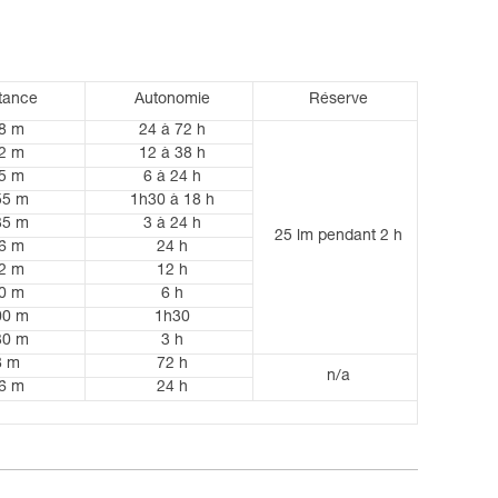
tance
Autonomie
Réserve
8 m
24 à 72 h
2 m
12 à 38 h
5 m
6 à 24 h
55 m
1h30 à 18 h
35 m
3 à 24 h
25 lm pendant 2 h
6 m
24 h
2 m
12 h
0 m
6 h
00 m
1h30
30 m
3 h
8 m
72 h
n/a
6 m
24 h