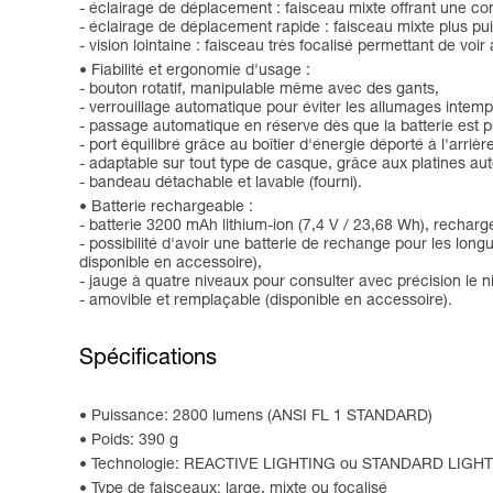
- éclairage de déplacement : faisceau mixte offrant une co
- éclairage de déplacement rapide : faisceau mixte plus puis
- vision lointaine : faisceau très focalisé permettant de voir 
Fiabilité et ergonomie d'usage :
- bouton rotatif, manipulable même avec des gants,
- verrouillage automatique pour éviter les allumages intemp
- passage automatique en réserve dès que la batterie est
- port équilibré grâce au boîtier d'énergie déporté à l'arrière
- adaptable sur tout type de casque, grâce aux platines a
- bandeau détachable et lavable (fourni).
Batterie rechargeable :
- batterie 3200 mAh lithium-ion (7,4 V / 23,68 Wh), rechar
- possibilité d'avoir une batterie de rechange pour les long
disponible en accessoire),
- jauge à quatre niveaux pour consulter avec précision le ni
- amovible et remplaçable (disponible en accessoire).
Spécifications
Puissance: 2800 lumens (ANSI FL 1 STANDARD)
Poids: 390 g
Technologie: REACTIVE LIGHTING ou STANDARD LIGH
Type de faisceaux: large, mixte ou focalisé