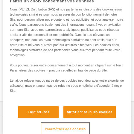
Faites un choix concernant vos données
ASAP LOCK
Nous (PETZL Distribution SAS) et nos partenaires utilisons des cookies et/ou
technologies similaires pour nous assurer du bon fonctionnement de notre
La corde semi-statique AXIS 11 mm avec deux terminaisons
Site, pour personnaliser notre contenu et nos publicités, et pour analyser notre
cousues est destinée à une utilisation avec un antichute
trafic. Nous partageons également des informations, quant à votre navigation
mobile ASAP ou ASAP LOCK et un absorbeur d'énergie
sur notre Site, avec nos partenaires analytiques, publicitaires et de réseaux
sociaux afin de personnaliser nos publicités. Dans le cas où vous les
ASAP'SORBER ou ASAP'SORBER AXESS. Elle dispose de
acceptez, nos cookies et/ou technologies similaires ne sont actifs que sur
deux terminaisons cousues avec gaine de protection, dont
notre Site et ne vous suivront pas sur d’autres sites web. Les cookies et/ou
une permettant de maintenir correctement le connecteur en
technologies similaires de nos partenaires vous suivront pendant toute votre
position, ce qui permet de répondre aux exigences de la
navigation.
norme européenne EN 353-2 pour la protection contre les
chutes. Le diamètre standard assure une bonne préhension
Vous pouvez retirer votre consentement à tout moment en cliquant sur le lien «
Paramètres des cookies » prévu à cet effet en bas de page du Site.
pour faciliter les manipulations. La technologie EverFlex lui
garantit une grande souplesse et des performances
Le fait de refuser tout ou partie de ces cookies peut dégrader votre expérience
constantes dans le temps. Corde disponible en six
utilisateur, mais en aucun cas ce refus ne vous empêchera d’accéder à notre
longueurs.
Site.
Descriptif
Tout refuser
Autoriser tous les cookies
La corde intègre deux terminaisons cousues qui
Spécifications techniques
permettent de répondre aux exigences des normes EN
Paramètres des cookies
353-2 et GBT 24537, en utilisation avec un antichute