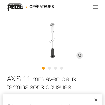
OPÉRATEURS
AXIS 11 mm avec deux
terminaisons cousues
Corde semi-statique avec deux terminaisons cousues
pour une utilisation avec un antichute mobile ASAP ou