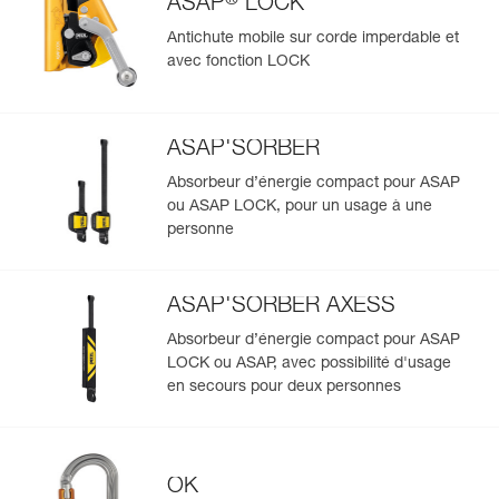
®
ASAP
LOCK
durée de vie.
Garantie : 3 ans
Importez et exportez facilement vos données EPI
Longueurs standards : 10, 20, 30, 40, 50 et 60 m.
Antichute mobile sur corde imperdable et
Conditionnement : 1
existantes.
avec fonction LOCK
Référence : R074CB02
Voir l'historique d'un produit à partir de sa date de
Longueur : 30 m
fabrication.
Couleur(s) : blanc
Garantie : 3 ans
ASAP'SORBER
Conditionnement : 1
En savoir plus
Absorbeur d’énergie compact pour ASAP
Référence : R074CB03
ou ASAP LOCK, pour un usage à une
Longueur : 40 m
personne
Couleur(s) : blanc
Garantie : 3 ans
Conditionnement : 1
ASAP'SORBER AXESS
Référence : R074CB04
Longueur : 50 m
Absorbeur d’énergie compact pour ASAP
Couleur(s) : blanc
LOCK ou ASAP, avec possibilité d'usage
Garantie : 3 ans
en secours pour deux personnes
Conditionnement : 1
Référence : R074CB05
Longueur : 60 m
Couleur(s) : blanc
OK
Garantie : 3 ans