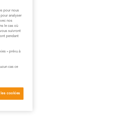
res pour nous
 pour analyser
avec nos
ns le cas où
 vous suivront
ront pendant
kies » prévu à
aucun cas ce
r
 les cookies