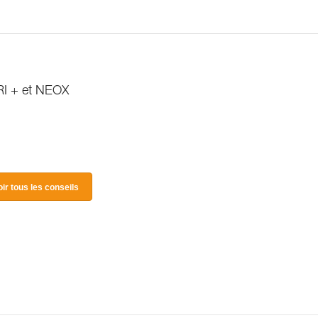
RI + et NEOX
oir tous les conseils