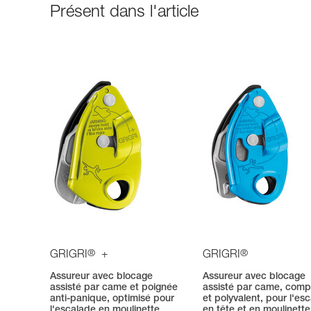
Présent dans l'article
®
®
GRIGRI
+
GRIGRI
Assureur avec blocage
Assureur avec blocage
assisté par came et poignée
assisté par came, com
anti-panique, optimisé pour
et polyvalent, pour l'es
l'escalade en moulinette
en tête et en moulinette