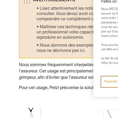
AVERTISSEMENTS
Faites un
Lisez attentivement les notices technique
Nous (PETZL 
consulter. Vous devez avoir compris les in
assurer du b
notre trafic
comprendre ce complément d’informations
partenaires 
Maîtriser ces techniques nécessite une f
vous les acc
pas sur d’au
un professionnel votre capacité à refaire la
toute votre 
reproduire en autonomie.
Vous pouvez 
Nous donnons des exemples de techniques l
cet effet en
nous ne décrivons pas ici.
Le fait de r
refus ne vou
Nous sommes fréquemment interpellés sur un usage pa
l’assureur. Cet usage est principalement utilisé dans 
grimpeur, afin d’éviter que l’assureur soit trop fortem
Paramètr
Pour cet usage, Petzl préconise la solution suivante 