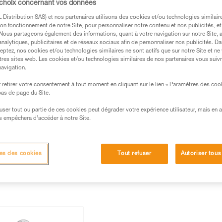
 choix concernant vos données
s des produits utilisés dans ce conseil avant de le
Distribution SAS) et nos partenaires utilisons des cookies et/ou technologies similai
formations de la notice technique pour pouvoir
on fonctionnement de notre Site, pour personnaliser notre contenu et nos publicités, et
. Nous partageons également des informations, quant à votre navigation sur notre Site, 
.
analytiques, publicitaires et de réseaux sociaux afin de personnaliser nos publicités. Da
ormation et un entraînement spécifique. Validez avec
eptez, nos cookies et/ou technologies similaires ne sont actifs que sur notre Site et ne
tres sites web. Les cookies et/ou technologies similaires de nos partenaires vous suiv
 manipulation, seul, en toute sécurité, avant de la
navigation.
retirer votre consentement à tout moment en cliquant sur le lien « Paramètres des coo
iées à votre activité. Il peut en exister d’autres que
 bas de page du Site.
efuser tout ou partie de ces cookies peut dégrader votre expérience utilisateur, mais en 
s empêchera d’accéder à notre Site.
rticulier du GRIGRI lorsque celui-ci est fixé au sol et non su
les cas où il y a une forte différence de poids entre assureur et
ent projeté sur le mur.
es des cookies
Tout refuser
Autoriser tous
:
le GRIGRI est fixé au sol via l’assureur.