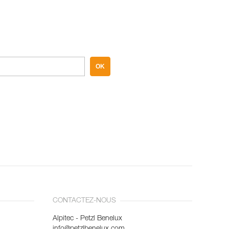
OK
CONTACTEZ-NOUS
Alpitec - Petzl Benelux
info@petzlbenelux.com