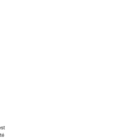
est
té