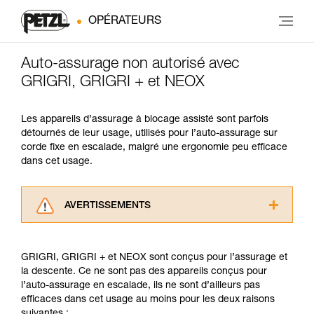
OPÉRATEURS
Auto-assurage non autorisé avec
GRIGRI, GRIGRI + et NEOX
Les appareils d’assurage à blocage assisté sont parfois
détournés de leur usage, utilisés pour l’auto-assurage sur
corde fixe en escalade, malgré une ergonomie peu efficace
dans cet usage.
AVERTISSEMENTS
Lisez attentivement les notices techniques des
produits utilisés dans ce conseil avant de le
GRIGRI, GRIGRI + et NEOX sont conçus pour l’assurage et
consulter. Vous devez avoir compris les
la descente. Ce ne sont pas des appareils conçus pour
informations de la notice technique pour
l’auto-assurage en escalade, ils ne sont d’ailleurs pas
pouvoir comprendre ce complément
efficaces dans cet usage au moins pour les deux raisons
d’informations.