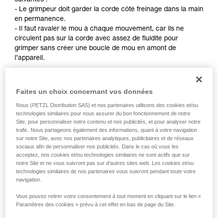
suivantes :
Maîtriser ces techniques nécessite une
- Le grimpeur doit garder la corde côté freinage dans la main
formation et un entraînement spécifique. Validez
en permanence.
avec un professionnel votre capacité à refaire
- Il faut ravaler le mou à chaque mouvement, car ils ne
la manipulation, seul, en toute sécurité, avant
circulent pas sur la corde avec assez de fluidité pour
de la reproduire en autonomie.
grimper sans créer une boucle de mou en amont de
Nous donnons des exemples de techniques
l’appareil.
liées à votre activité. Il peut en exister d’autres
que nous ne décrivons pas ici.
Remarques :
Faites un choix concernant vos données
- Pour l’auto-assurage en escalade sur corde fixe, référez-
vous aux solutions développées dans le conseil technique
Nous (PETZL Distribution SAS) et nos partenaires utilisons des cookies et/ou
Auto-assurage sur Petzl.com.
technologies similaires pour nous assurer du bon fonctionnement de notre
- Pour l’auto-assurage en tête, il existe des techniques
Site, pour personnaliser notre contenu et nos publicités, et pour analyser notre
trafic. Nous partageons également des informations, quant à votre navigation
nécessitant une modification de l’appareil pour améliorer le
sur notre Site, avec nos partenaires analytiques, publicitaires et de réseaux
défilement de la corde. Petzl n’autorise pas cet usage. Pour
sociaux afin de personnaliser nos publicités. Dans le cas où vous les
rappel : toute modification d’un EPI est interdite en dehors
acceptez, nos cookies et/ou technologies similaires ne sont actifs que sur
des ateliers Petzl.
notre Site et ne vous suivront pas sur d’autres sites web. Les cookies et/ou
technologies similaires de nos partenaires vous suivront pendant toute votre
navigation.
Vous pouvez retirer votre consentement à tout moment en cliquant sur le lien «
Paramètres des cookies » prévu à cet effet en bas de page du Site.