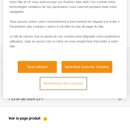
notre Site et ne vous suivront pas sur d’autres sites web. Les cookies et/ou
technologies similaires de nos partenaires vous suivront pendant toute votre
navigation.
Tests d’efficacité et rendement de mouflages
Vous pouvez retirer votre consentement à tout moment en cliquant sur le lien «
avec MAESTRO, I’D S, PRO TRAXION,
Paramètres des cookies » prévu à cet effet en bas de page du Site.
ROLLCLIP...
Le fait de refuser tout ou partie de ces cookies peut dégrader votre expérience
utilisateur, mais en aucun cas ce refus ne vous empêchera d’accéder à notre
Site.
Télécharger la notice technique (PDF)
Tout refuser
Autoriser tous les cookies
Technical Notice
App pour contrôler et suivre vos EPI
Paramètres des cookies
découvrez ePPEcentre
Procédure de vérification EPI
verif-EPI-poulies-procedure-FR
Fiche de suivi EPI
verif-EPI-poulies-suivi-FR
Voir la page produit