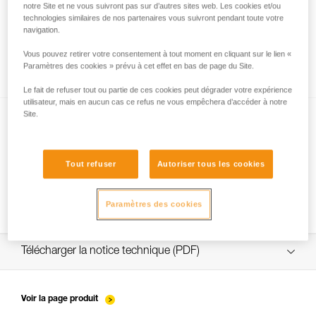
notre Site et ne vous suivront pas sur d’autres sites web. Les cookies et/ou
technologies similaires de nos partenaires vous suivront pendant toute votre
navigation.
Exemples de sollicitations dangereuses des
Vous pouvez retirer votre consentement à tout moment en cliquant sur le lien «
mousquetons.
Paramètres des cookies » prévu à cet effet en bas de page du Site.
Le fait de refuser tout ou partie de ces cookies peut dégrader votre expérience
utilisateur, mais en aucun cas ce refus ne vous empêchera d’accéder à notre
Site.
Tout refuser
Autoriser tous les cookies
L’essentiel à propos des mousquetons
Paramètres des cookies
Télécharger la notice technique (PDF)
Technical Notice
Voir la page produit