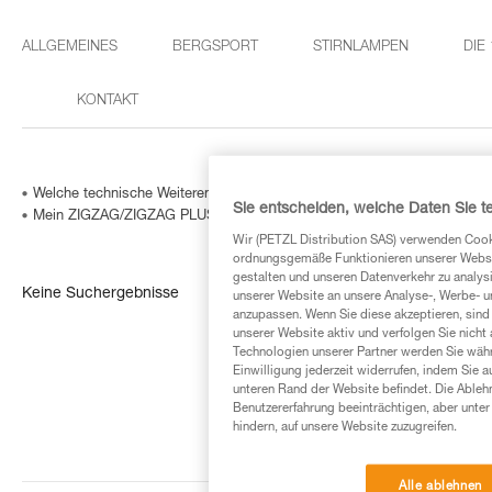
ALLGEMEINES
BERGSPORT
STIRNLAMPEN
DIE
KONTAKT
Welche technische Weiterentwicklung gibt es für mein ZILLON / ZIGZ
Sie entscheiden, welche Daten Sie te
Mein ZIGZAG/ZIGZAG PLUS weist eine korrigierte individuelle Nummer
Wir (PETZL Distribution SAS) verwenden Cook
ordnungsgemäße Funktionieren unserer Website
gestalten und unseren Datenverkehr zu analysi
Keine Suchergebnisse
unserer Website an unsere Analyse-, Werbe- 
anzupassen. Wenn Sie diese akzeptieren, sind
unserer Website aktiv und verfolgen Sie nicht
Technologien unserer Partner werden Sie währ
Einwilligung jederzeit widerrufen, indem Sie a
unteren Rand der Website befindet. Die Ablehn
Benutzererfahrung beeinträchtigen, aber unte
hindern, auf unsere Website zuzugreifen.
Alle ablehnen