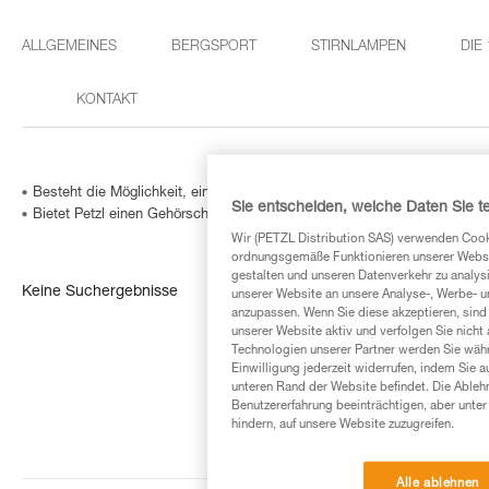
ALLGEMEINES
BERGSPORT
STIRNLAMPEN
DIE
KONTAKT
Besteht die Möglichkeit, einen VIZEN-Gesichtsschutz an einem vor 201
Sie entscheiden, welche Daten Sie te
Bietet Petzl einen Gehörschutz für die Helme VERTEX / ALVEO / STRAT
Wir (PETZL Distribution SAS) verwenden Cook
ordnungsgemäße Funktionieren unserer Website
gestalten und unseren Datenverkehr zu analysi
Keine Suchergebnisse
unserer Website an unsere Analyse-, Werbe- 
anzupassen. Wenn Sie diese akzeptieren, sind
unserer Website aktiv und verfolgen Sie nicht
Technologien unserer Partner werden Sie währ
Einwilligung jederzeit widerrufen, indem Sie a
unteren Rand der Website befindet. Die Ablehn
Benutzererfahrung beeinträchtigen, aber unte
hindern, auf unsere Website zuzugreifen.
Alle ablehnen