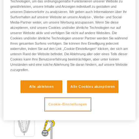
Technologien, um das ordnungsgemäße Funktionieren unserer Website zu
gewährleisten, unsere Inhalte und Anzeigen individuell zu gestalten und
unseren Datenverkehr zu analysieren. Wir geben auch Informationen über Ihr
Surfverhalten auf unserer Website an unsere Analyse-, Werbe- und Social-
Wichtige Informationen zum Thema
Media-Partner weiter, um unsere Werbung anzupassen. Wenn Sie diese
Karabiner
akzeptieren, sind unsere Cookies und/oder ähnliche Technologien nur auf
unserer Website aktiv und verfolgen Sie nicht auf andere Websites. Die
Cookies und/oder ähnliche Technologien unserer Partner werden Sie während
Ihres gesamten Surfens verfolgen. Sie können Ihre Einwilligung jederzeit
widerrufen, indem Sie auf den Link „Cookie-Einstellungen“ klicken, der sich am
unteren Rand der Website befindet. Die Ablehnung aller oder eines Teils dieser
Cookies kann Ihre Benutzererfahrung beeinträchtigen, aber unter keinen
Umständen wird eine solche Ablehnung Sie daran hindern, auf unsere Website
zuzugreifen.
Verschlusssysteme von Karabinern
Alle ablehnen
Alle Cookies akzeptieren
Cookie-Einstellungen