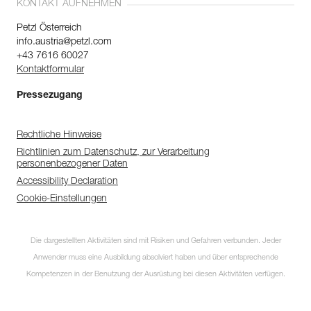
KONTAKT AUFNEHMEN
Petzl Österreich
info.austria@petzl.com
+43 7616 60027
Kontaktformular
Pressezugang
Rechtliche Hinweise
Richtlinien zum Datenschutz, zur Verarbeitung
personenbezogener Daten
Accessibility Declaration
Cookie-Einstellungen
Die dargestellten Aktivitäten sind mit Risiken und Gefahren verbunden. Jeder
Anwender muss eine Ausbildung absolviert haben und über entsprechende
Kompetenzen in der Benutzung der Ausrüstung bei diesen Aktivitäten verfügen.