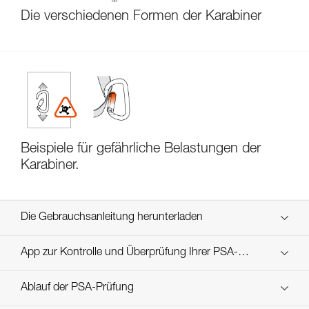
Die verschiedenen Formen der Karabiner
Beispiele für gefährliche Belastungen der
Karabiner.
Die Gebrauchsanleitung herunterladen
Technical Notice
App zur Kontrolle und Überprüfung Ihrer PSA-
Entdecken Sie ePPEcentre
Bestände
Ablauf der PSA-Prüfung
Technical Notice