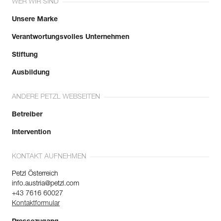
WER WIR SIND
Sehen Sie sich die Geschichte eines Produkts ab dem
Herstellungsdatum an.
Unsere Marke
Verantwortungsvolles Unternehmen
Mehr erfahren
Stiftung
Ausbildung
ANDERE PETZL WEBSEITEN
Betreiber
Intervention
KONTAKT AUFNEHMEN
Petzl Österreich
info.austria@petzl.com
+43 7616 60027
Kontaktformular