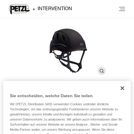
INTERVENTION
Sie entscheiden, welche Daten Sie teilen
®
STRATO
VENT
Wir (PETZL Distribution SAS) verwenden Cookies und/oder ähnliche
Technologien, um das ordnungsgemäße Funktionieren unserer Website zu
gewährleisten, unsere Inhalte und Anzeigen individuell zu gestalten und
Leichter und belüfteter Helm
unseren Datenverkehr zu analysieren. Wir geben auch Informationen über Ihr
Surfverhalten auf unserer Website an unsere Analyse-, Werbe- und Social-
Der mit einem Kinnband mit anpassbarer Haltekraft
Media-Partner weiter, um unsere Werbung anzupassen. Wenn Sie diese