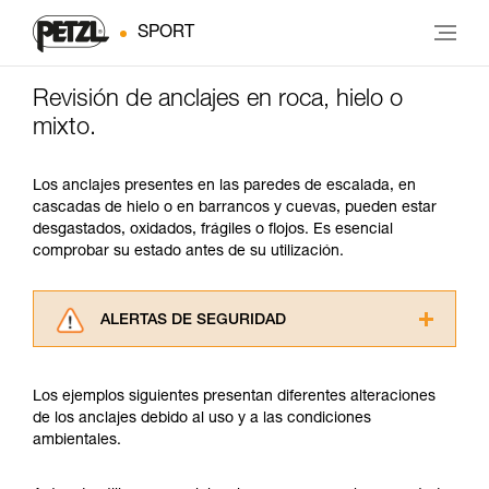
SPORT
Revisión de anclajes en roca, hielo o
mixto.
Los anclajes presentes en las paredes de escalada, en
cascadas de hielo o en barrancos y cuevas, pueden estar
desgastados, oxidados, frágiles o flojos. Es esencial
comprobar su estado antes de su utilización.
ALERTAS DE SEGURIDAD
Lea atentamente las fichas técnicas de los
productos utilizados en este consejo antes de
Los ejemplos siguientes presentan diferentes alteraciones
consultarlo. Usted debe comprender la
de los anclajes debido al uso y a las condiciones
información de la ficha técnica para poder
ambientales.
comprender este complemento informativo.
Dominar estas técnicas requiere una formación