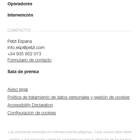
Operadores
Intervención
CONTACTO
Petzl Espana
info.esp@petzl.com
+34 935 952 073
Formulario de contacto
Sala de prensa
Aviso legal
Política de tratamiento de datos personales y gestión de cookies
Accessibility Declaration
Configuración de cookies
Las actividades ilustradas son intrínsecamente peligrosas. Cada usuario debe haber
asistido a una formación y tener las competencias para la utilización de los equipos