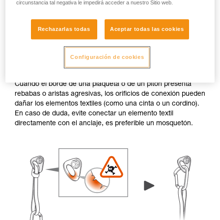
circunstancia tal negativa le impedirá acceder a nuestro Sitio web.
Rechazarlas todas
Aceptar todas las cookies
Configuración de cookies
Rebabas y aristas agresivas
Cuando el borde de una plaqueta o de un pitón presenta
rebabas o aristas agresivas, los orificios de conexión pueden
dañar los elementos textiles (como una cinta o un cordino).
En caso de duda, evite conectar un elemento textil
directamente con el anclaje, es preferible un mosquetón.