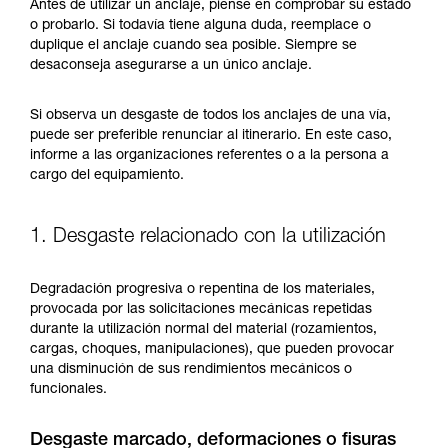
y un entrenamiento específico. Confirme a
Antes de utilizar un anclaje, piense en comprobar su estado
través de un profesional su capacidad para
o probarlo. Si todavía tiene alguna duda, reemplace o
ejecutar estas técnicas, solo y con total
duplique el anclaje cuando sea posible. Siempre se
seguridad, antes de ejecutarlas de forma
desaconseja asegurarse a un único anclaje.
autónoma.
Damos ejemplos de técnicas relacionadas con
Si observa un desgaste de todos los anclajes de una vía,
su actividad. Pueden existir otras que no
puede ser preferible renunciar al itinerario. En este caso,
describimos aquí.
informe a las organizaciones referentes o a la persona a
cargo del equipamiento.
1. Desgaste relacionado con la utilización
Degradación progresiva o repentina de los materiales,
provocada por las solicitaciones mecánicas repetidas
durante la utilización normal del material (rozamientos,
cargas, choques, manipulaciones), que pueden provocar
una disminución de sus rendimientos mecánicos o
funcionales.
Desgaste marcado, deformaciones o fisuras