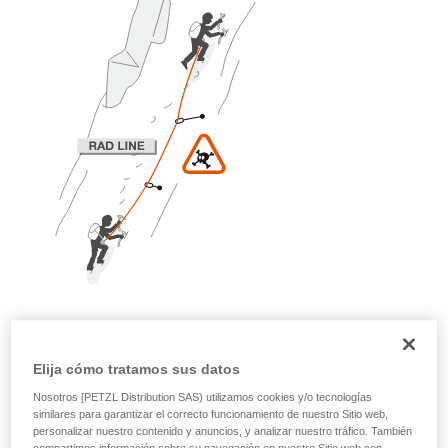
través de un profesional su capacidad para
ejecutar estas técnicas, solo y con total
seguridad, antes de ejecutarlas de forma
autónoma.
Damos ejemplos de técnicas relacionadas con
su actividad. Pueden existir otras que no
describimos aquí.
Progresión simultánea con puntos de
aseguramiento intermedios.
Elija cómo tratamos sus datos
En caso de caída del primero o de caída
Nosotros [PETZL Distribution SAS) utilizamos cookies y/o tecnologías
del segundo, riesgo de fuerza de choque
similares para garantizar el correcto funcionamiento de nuestro Sitio web,
demasiado elevada.
personalizar nuestro contenido y anuncios, y analizar nuestro tráfico. También