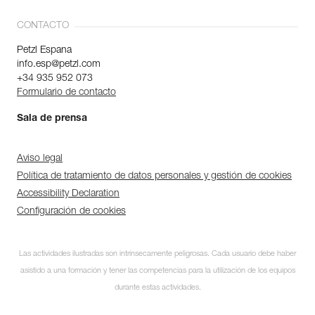
CONTACTO
Petzl Espana
info.esp@petzl.com
+34 935 952 073
Formulario de contacto
Sala de prensa
Aviso legal
Política de tratamiento de datos personales y gestión de cookies
Accessibility Declaration
Configuración de cookies
Las actividades ilustradas son intrínsecamente peligrosas. Cada usuario debe haber
asistido a una formación y tener las competencias para la utilización de los equipos
durante estas actividades.