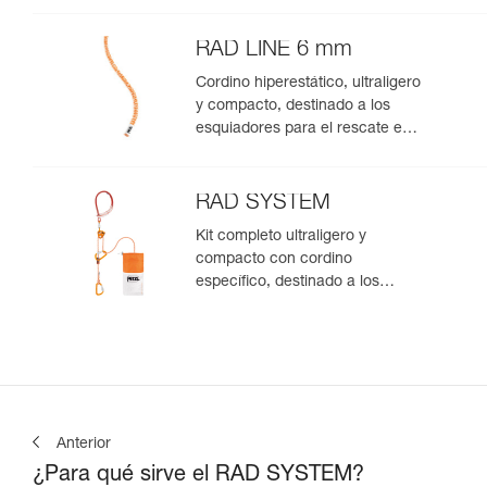
RAD LINE 6 mm
Cordino hiperestático, ultraligero
y compacto, destinado a los
esquiadores para el rescate en
grietas, el descenso en rápel y
el encordamiento en glaciar
para escapar de una zona
RAD SYSTEM
agrietada
Kit completo ultraligero y
compacto con cordino
específico, destinado a los
esquiadores para el rescate en
grietas, el descenso en rápel y
el encordamiento en glaciar
para escapar de una zona
agrietada
Anterior
¿Para qué sirve el RAD SYSTEM?