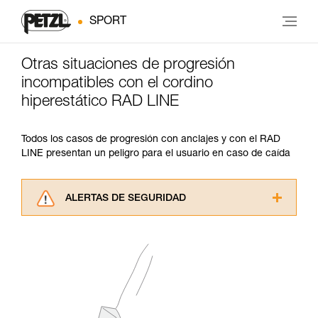
SPORT
Otras situaciones de progresión
incompatibles con el cordino
hiperestático RAD LINE
Todos los casos de progresión con anclajes y con el RAD
LINE presentan un peligro para el usuario en caso de caída
ALERTAS DE SEGURIDAD
Lea atentamente las fichas técnicas de los
productos utilizados en este consejo antes de
consultarlo. Usted debe comprender la
información de la ficha técnica para poder
comprender este complemento informativo.
Dominar estas técnicas requiere una formación
y un entrenamiento específico. Confirme a