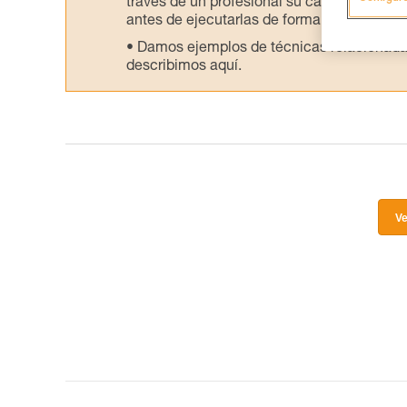
través de un profesional su capacidad para 
antes de ejecutarlas de forma autónoma.
Damos ejemplos de técnicas relacionadas 
describimos aquí.
Ve