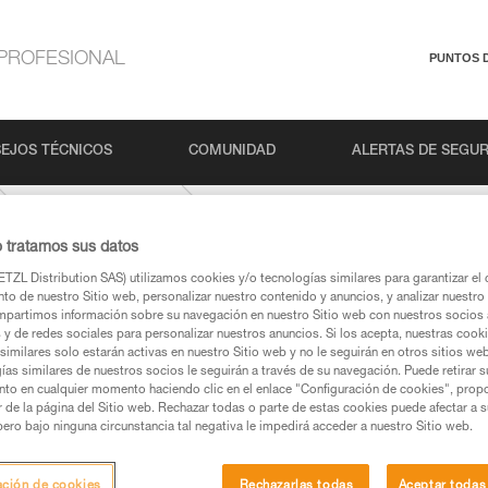
PROFESIONAL
PUNTOS 
EJOS TÉCNICOS
COMUNIDAD
ALERTAS DE SEGU
MAMBO-10-1-mm
o tratamos sus datos
TZL Distribution SAS) utilizamos cookies y/o tecnologías similares para garantizar el 
to de nuestro Sitio web, personalizar nuestro contenido y anuncios, y analizar nuestro 
partimos información sobre su navegación en nuestro Sitio web con nuestros socios a
s y de redes sociales para personalizar nuestros anuncios. Si los acepta, nuestras cook
similares solo estarán activas en nuestro Sitio web y no le seguirán en otros sitios we
ías similares de nuestros socios le seguirán a través de su navegación. Puede retirar s
nto en cualquier momento haciendo clic en el enlace "Configuración de cookies", prop
os productos utilizados en este consejo antes de
or de la página del Sitio web. Rechazar todas o parte de estas cookies puede afectar a 
ormación de la ficha técnica para poder comprender
pero bajo ninguna circunstancia tal negativa le impedirá acceder a nuestro Sitio web.
mación y un entrenamiento específico. Confirme a
ación de cookies
Rechazarlas todas
Aceptar todas