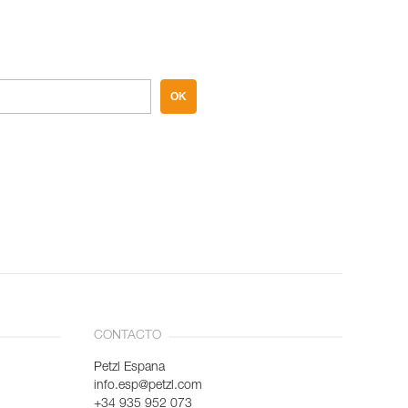
OK
CONTACTO
Petzl Espana
info.esp@petzl.com
+34 935 952 073