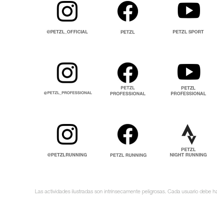
Las actividades ilustradas son intrínsecamente peligrosas. Cada usuario debe ha