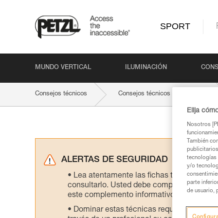
SPORT
MUNDO VERTICAL
ILUMINACIÓN
CONS
Consejos técnicos
Consejos técnicos por producto
Elija cóm
Nosotros [PE
funcionamien
También com
publicitario
tecnologías 
ALERTAS DE SEGURIDAD
y/o tecnolog
consentimie
Lea atentamente las fichas técnicas de l
parte inferi
consultarlo. Usted debe comprender la inf
de usuario, 
este complemento informativo.
Dominar estas técnicas requiere una for
Configur