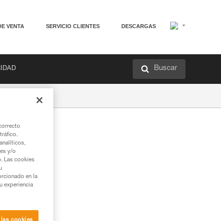
DE VENTA
SERVICIO CLIENTES
DESCARGAS
Buscar
RIDAD
correcto
tráfico.
nalíticos,
ies y/o
b. Las cookies
u
orcionado en la
su experiencia
 las cookies