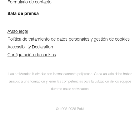
Formulario de contacto
Sala de prensa
Aviso legal
Política de tratamiento de datos personales y gestión de cookies
Accessibility Declaration
Configuración de cookies
Las actividades ilustradas son intrínsecamente peligrosas. Cada usuario debe haber
asistido a una formación y tener las competencias para la utilización de los equipos
durante estas actividades.
© 1995-2026 Petzl