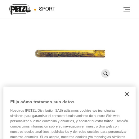
SPORT
Elija cómo tratamos sus datos
AMPOULE COLLINOX
Nosotros [PETZL Distribution SAS) utilizamos cookies y/o tecnologías
similares para garantizar el correcto funcionamiento de nuestro Sitio web,
personalizar nuestro contenido y anuncios, y analizar nuestro tráfico. También
Cola para el anclaje químico COLLINOX (pack de 10)
compartimos información sobre su navegación en nuestro Sitio web con
nuestros socios analíticos, publicitarios y de redes sociales para personalizar
Cola para el anclaje COLLINOX.
nuestros anuncios. Si los acepta, nuestras cookies y/o tecnologías similares