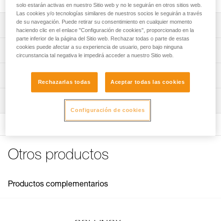
solo estarán activas en nuestro Sitio web y no le seguirán en otros sitios web.
Las cookies y/o tecnologías similares de nuestros socios le seguirán a través
de su navegación. Puede retirar su consentimiento en cualquier momento
Descripción
haciendo clic en el enlace "Configuración de cookies", proporcionado en la
parte inferior de la página del Sitio web. Rechazar todas o parte de estas
Para colocar el anclaje COLLINOX.
cookies puede afectar a su experiencia de usuario, pero bajo ninguna
Características técnicas
circunstancia tal negativa le impedirá acceder a nuestro Sitio web.
Nota: Para las referencias vendidas por lote, no se
Peso: 14 g
Información técnica
permite la reventa de productos por unidades.
Rechazarlas todas
Aceptar todas las cookies
Características por referencia
Ficha técnica
Inspección
Descargar el pdf technical-notice-COLLINOX-1
Referencia : G101AA00
Configuración de cookies
Garantía : 3 Años
FAQ
Pack : 1
FAQ
Ver todo el contenido técnico
Otros productos
Productos complementarios