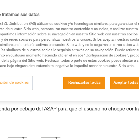
o tratamos sus datos
TZL Distribution SAS) utilizamos cookies y/o tecnologías similares para garantizar el 
os productos utilizados en este consejo antes de
to de nuestro Sitio web, personalizar nuestro contenido y anuncios, y analizar nuestro 
ormación de la ficha técnica para poder comprender
partimos información sobre su navegación en nuestro Sitio web con nuestros socios a
s y de redes sociales para personalizar nuestros anuncios. Si los acepta, nuestras cook
similares solo estarán activas en nuestro Sitio web y no le seguirán en otros sitios we
mación y un entrenamiento específico. Confirme a
ías similares de nuestros socios le seguirán a través de su navegación. Puede retirar s
nto en cualquier momento haciendo clic en el enlace "Configuración de cookies", prop
ejecutar estas técnicas, solo y con total seguridad,
or de la página del Sitio web. Rechazar todas o parte de estas cookies puede afectar a 
pero bajo ninguna circunstancia tal negativa le impedirá acceder a nuestro Sitio web.
con su actividad. Pueden existir otras que no
ación de cookies
Rechazarlas todas
Aceptar todas
uerida por debajo del ASAP para que el usuario no choque contr