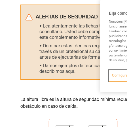
Elija cóm
ALERTAS DE SEGURIDAD
Nosotros [PE
Lea atentamente las fichas técnicas de l
funcionamien
consultarlo. Usted debe comprender la inf
También com
publicitario
este complemento informativo.
tecnologías 
Dominar estas técnicas requiere una for
y/o tecnolog
consentimie
través de un profesional su capacidad para 
parte inferi
antes de ejecutarlas de forma autónoma.
de usuario, 
Damos ejemplos de técnicas relacionadas 
describimos aquí.
Configur
La altura libre es la altura de seguridad mínima req
obstáculo en caso de caída.