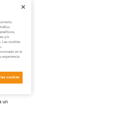
correcto
tráfico.
nalíticos,
ies y/o
b. Las cookies
u
orcionado en la
su experiencia
 las cookies
a un