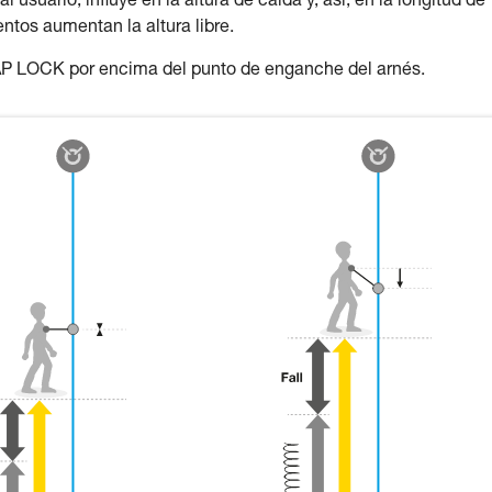
usuario, influye en la altura de caída y, así, en la longitud de
ntos aumentan la altura libre.
AP LOCK por encima del punto de enganche del arnés.