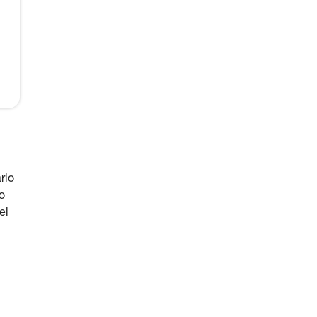
rlo
o
el