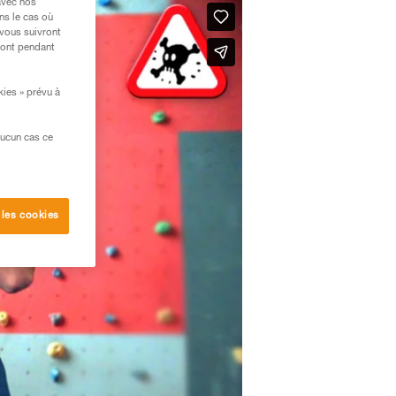
avec nos
ns le cas où
 vous suivront
ront pendant
kies » prévu à
aucun cas ce
 les cookies