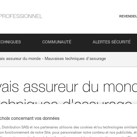
PROFESSIONNEL
REVENDE
ECHNIQUES
COMMUNAUTÉ
ALERTES SÉCURITÉ
ais assureur du monde - Mauvaises techniques d'assurage
ais assureur du mond
chniques d'assurage
 choix concernant vos données
LE ET EN FALAISE
Distribution SAS) et nos partenaires utilisons des cookies et/ou technologies similai
on fonctionnement de notre Site, pour personnaliser notre contenu et nos publicités, et