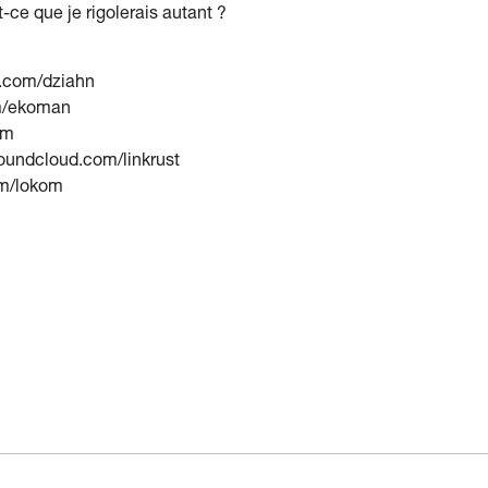
t-ce que je rigolerais autant ?
d.com/dziahn
om/ekoman
om
soundcloud.com/linkrust
om/lokom