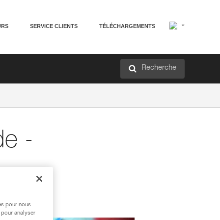
URS
SERVICE CLIENTS
TÉLÉCHARGEMENTS
Recherche
e -
res pour nous
 pour analyser