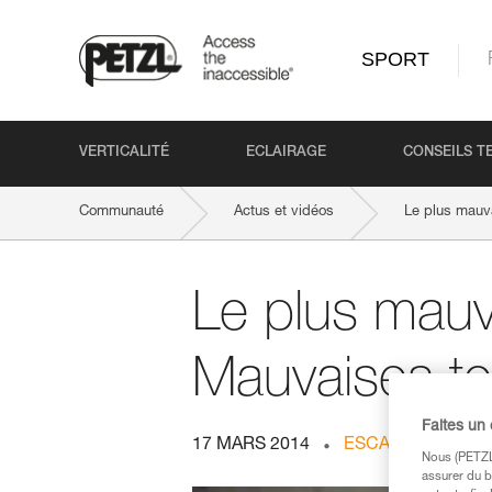
SPORT
VERTICALITÉ
ECLAIRAGE
CONSEILS T
Communauté
Actus et vidéos
Le plus mauv
Le plus mauv
Mauvaises te
Faites un
17 MARS 2014
ESCALADE EN SAL
Nous (PETZL 
assurer du b