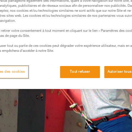
. Nous partageons également des informations, quant à votre navigation sur notre Site, 
analytiques, publicitaires et de réseaux sociaux afin de personnaliser nos publicités. Da
eptez, nos cookies et/ou technologies similaires ne sont actifs que sur notre Site et ne
tres sites web. Les cookies et/ou technologies similaires de nos partenaires vous suiv
navigation.
retirer votre consentement à tout moment en cliquant sur le lien « Paramètres des coo
 bas de page du Site.
efuser tout ou partie de ces cookies peut dégrader votre expérience utilisateur, mais en 
s empêchera d’accéder à notre Site.
es des cookies
Tout refuser
Autoriser tous