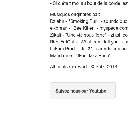
- Si c'était moi au bout de la corde, es
Musiques originales par:
Dziahn - "Smoking Purl" - soundclou
eKoman - "Bee Killer" - myspace.c
Zikali - "Une vie sous Terre" - zikali.c
RicciFatCut - "What can I tell you" - 
Lokom Prod - "Jdz2" - soundcloud.c
Mandarine - "Ikon Jazz Rush"
All rights reserved - © Petzl 2013
Suivez nous sur Youtube