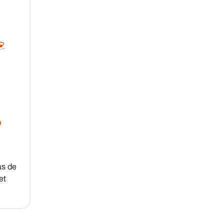
as de
et