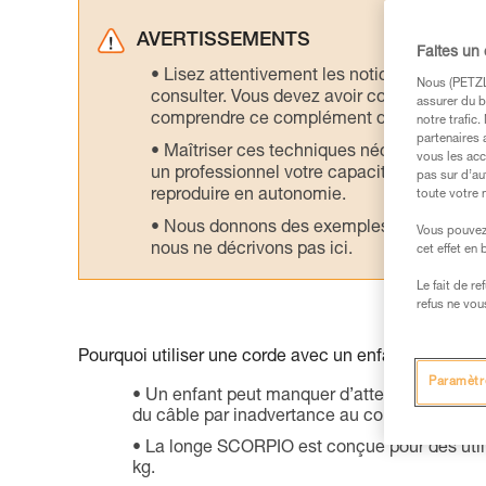
AVERTISSEMENTS
Faites un
Lisez attentivement les notices technique
Nous (PETZL 
consulter. Vous devez avoir compris les in
assurer du b
comprendre ce complément d’informations
notre trafic
partenaires 
Maîtriser ces techniques nécessite une f
vous les acc
un professionnel votre capacité à refaire la
pas sur d’au
reproduire en autonomie.
toute votre 
Nous donnons des exemples de techniques l
Vous pouvez 
nous ne décrivons pas ici.
cet effet en
Le fait de r
refus ne vou
Pourquoi utiliser une corde avec un enfant en via fer
Paramètr
Un enfant peut manquer d’attention et/ou se f
du câble par inadvertance au cours du parcou
La longe SCORPIO est conçue pour des utilis
kg.