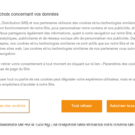
 choix concernant vos données
s des produits utilisés dans ce conseil avant de le
Distribution SAS) et nos partenaires utilisons des cookies et/ou technologies similai
formations de la notice technique pour pouvoir
on fonctionnement de notre Site, pour personnaliser notre contenu et nos publicités, et
.
. Nous partageons également des informations, quant à votre navigation sur notre Site, 
analytiques, publicitaires et de réseaux sociaux afin de personnaliser nos publicités. Da
ormation et un entraînement spécifique. Validez avec
eptez, nos cookies et/ou technologies similaires ne sont actifs que sur notre Site et ne
 manipulation, seul, en toute sécurité, avant de la
tres sites web. Les cookies et/ou technologies similaires de nos partenaires vous suiv
navigation.
iées à votre activité. Il peut en exister d’autres que
retirer votre consentement à tout moment en cliquant sur le lien « Paramètres des coo
 bas de page du Site.
efuser tout ou partie de ces cookies peut dégrader votre expérience utilisateur, mais en 
s empêchera d’accéder à notre Site.
rata ?
es des cookies
Tout refuser
Autoriser tous
atiguer plus vite qu’un adulte. Il risquerait de retirer ses long
rs.
ateurs de 40 à 120 kg : la majorité des enfants font moins de