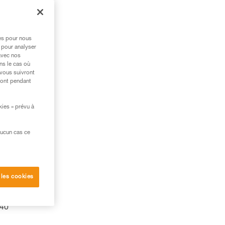
res pour nous
 pour analyser
avec nos
ns le cas où
 vous suivront
ront pendant
kies » prévu à
aucun cas ce
 les cookies
es
 40