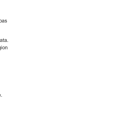
 pas
ata.
gion
.