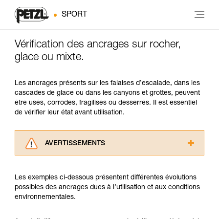
SPORT
Vérification des ancrages sur rocher,
glace ou mixte.
Les ancrages présents sur les falaises d’escalade, dans les
cascades de glace ou dans les canyons et grottes, peuvent
être usés, corrodés, fragilisés ou desserrés. Il est essentiel
de vérifier leur état avant utilisation.
AVERTISSEMENTS
Lisez attentivement les notices techniques des
produits utilisés dans ce conseil avant de le
Les exemples ci-dessous présentent différentes évolutions
consulter. Vous devez avoir compris les
possibles des ancrages dues à l’utilisation et aux conditions
informations de la notice technique pour
environnementales.
pouvoir comprendre ce complément
d’informations.