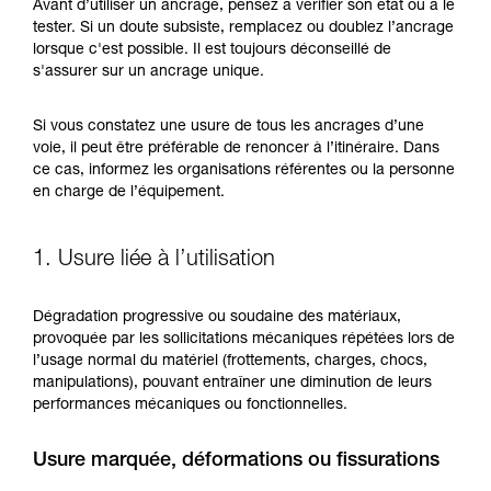
Maîtriser ces techniques nécessite une
Avant d’utiliser un ancrage, pensez à vérifier son état ou à le
formation et un entraînement spécifique. Validez
tester. Si un doute subsiste, remplacez ou doublez l’ancrage
avec un professionnel votre capacité à refaire
lorsque c'est possible. Il est toujours déconseillé de
la manipulation, seul, en toute sécurité, avant
s'assurer sur un ancrage unique.
de la reproduire en autonomie.
Nous donnons des exemples de techniques
Si vous constatez une usure de tous les ancrages d’une
liées à votre activité. Il peut en exister d’autres
voie, il peut être préférable de renoncer à l’itinéraire. Dans
que nous ne décrivons pas ici.
ce cas, informez les organisations référentes ou la personne
en charge de l’équipement.
1. Usure liée à l’utilisation
Dégradation progressive ou soudaine des matériaux,
provoquée par les sollicitations mécaniques répétées lors de
l’usage normal du matériel (frottements, charges, chocs,
manipulations), pouvant entraîner une diminution de leurs
performances mécaniques ou fonctionnelles.
Usure marquée, déformations ou fissurations