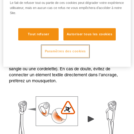
Le fait de refuser tout ou partie de ces cookies peut dégrader votre expérience
utilisateur, mais en aucun cas ce refus ne vous empêchera d’accéder à notre
Site.
Tout refuser
Autoriser tous les cookies
Bavures et arêtes vives
Paramètres des cookies
Lorsque le rebord d’une plaquette ou d’un piton présente
des bavures ou des arêtes vives, les trous de connexion
peuvent endommager les éléments textiles (comme une
sangle ou une cordelette). En cas de doute, évitez de
connecter un élément textile directement dans l’ancrage,
préférez un mousqueton.