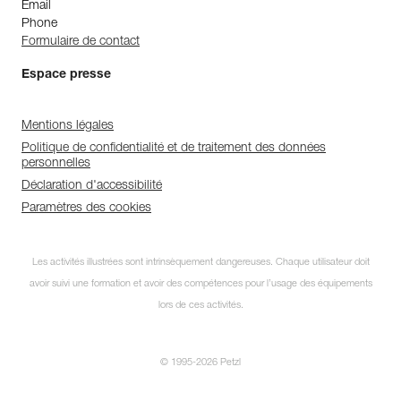
Email
Phone
Formulaire de contact
Espace presse
Mentions légales
Politique de confidentialité et de traitement des données
personnelles
Déclaration d'accessibilité
Paramètres des cookies
Abonnez-vous à la
Les activités illustrées sont intrinsèquement dangereuses. Chaque utilisateur doit
newsletter
avoir suivi une formation et avoir des compétences pour l’usage des équipements
et restez connecté à notre
lors de ces activités.
actualité !
© 1995-2026 Petzl