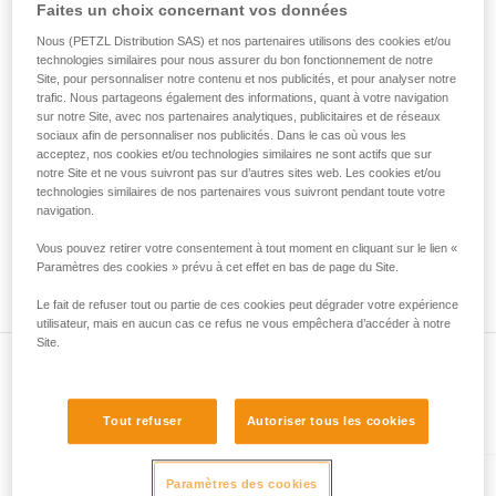
• Vérifiez que le mousqueton ne se bloque pas dans le trou
Faites un choix concernant vos données
de la reproduire en autonomie.
de connexion de l'appareil.
Nous donnons des exemples de techniques
Nous (PETZL Distribution SAS) et nos partenaires utilisons des cookies et/ou
• Évaluez la possibilité que le mousqueton se mette en
technologies similaires pour nous assurer du bon fonctionnement de notre
liées à votre activité. Il peut en exister d’autres
mauvaise position et la stabilité de cette mauvaise position.
Site, pour personnaliser notre contenu et nos publicités, et pour analyser notre
que nous ne décrivons pas ici.
• Vérifiez les risques d'interférence entre les éléments du
trafic. Nous partageons également des informations, quant à votre navigation
système et la bague du mousqueton.
sur notre Site, avec nos partenaires analytiques, publicitaires et de réseaux
sociaux afin de personnaliser nos publicités. Dans le cas où vous les
acceptez, nos cookies et/ou technologies similaires ne sont actifs que sur
Remarque
notre Site et ne vous suivront pas sur d’autres sites web. Les cookies et/ou
Pour les appareils munis d'une bague souple de maintien du
technologies similaires de nos partenaires vous suivront pendant toute votre
mousqueton (ZIGZAG, PIRANA...), refaites un test de
navigation.
compatibilité lorsque vous changez le mousqueton. En effet,
Vous pouvez retirer votre consentement à tout moment en cliquant sur le lien «
la bague souple peut avoir été déformée par le premier
Paramètres des cookies » prévu à cet effet en bas de page du Site.
mousqueton et ne plus maintenir correctement le second.
Le fait de refuser tout ou partie de ces cookies peut dégrader votre expérience
utilisateur, mais en aucun cas ce refus ne vous empêchera d’accéder à notre
Site.
Présent dans l'article
Tout refuser
Autoriser tous les cookies
Paramètres des cookies