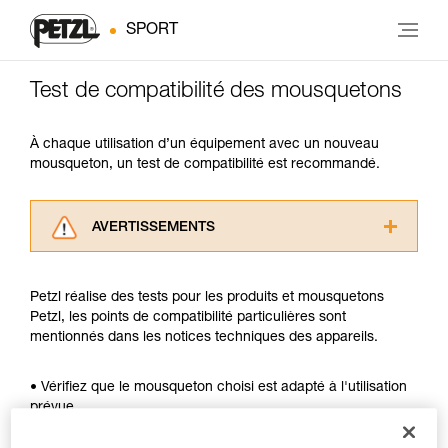
SPORT
Test de compatibilité des mousquetons
À chaque utilisation d’un équipement avec un nouveau
mousqueton, un test de compatibilité est recommandé.
AVERTISSEMENTS
Lisez attentivement les notices techniques des
produits utilisés dans ce conseil avant de le
Petzl réalise des tests pour les produits et mousquetons
consulter. Vous devez avoir compris les
Petzl, les points de compatibilité particulières sont
informations de la notice technique pour
mentionnés dans les notices techniques des appareils.
pouvoir comprendre ce complément
d’informations.
Maîtriser ces techniques nécessite une
• Vérifiez que le mousqueton choisi est adapté à l'utilisation
formation et un entraînement spécifique. Validez
prévue.
avec un professionnel votre capacité à refaire
• Vérifiez que la section du mousqueton est adaptée.
la manipulation, seul, en toute sécurité, avant