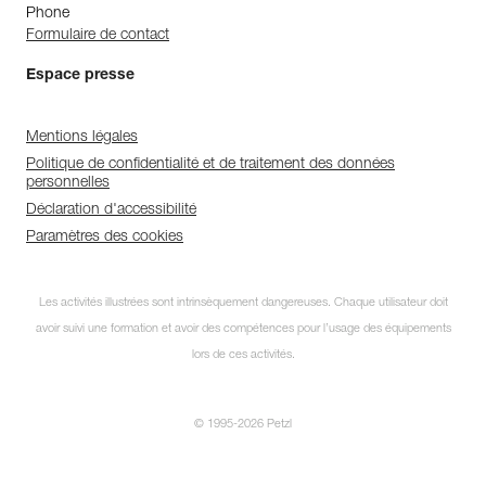
Phone
Formulaire de contact
Espace presse
Mentions légales
Politique de confidentialité et de traitement des données
personnelles
Déclaration d'accessibilité
Paramètres des cookies
Les activités illustrées sont intrinsèquement dangereuses. Chaque utilisateur doit
avoir suivi une formation et avoir des compétences pour l’usage des équipements
lors de ces activités.
© 1995-2026 Petzl