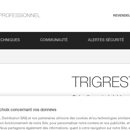
PROFESSIONNEL
REVENDE
ECHNIQUES
COMMUNAUTÉ
ALERTES SÉCURITÉ
TRIGRES
Cale d’appui réglable p
technique
 choix concernant vos données
TRIGREST est une cale d'appui 
poignée. Positionnée sur le ma
Distribution SAS) et nos partenaires utilisons des cookies et/ou technologies similai
sans outil. Le rangement en part
on fonctionnement de notre Site, pour personnaliser notre contenu et nos publicités, et
de marche.
. Nous partageons également des informations, quant à votre navigation sur notre Site, 