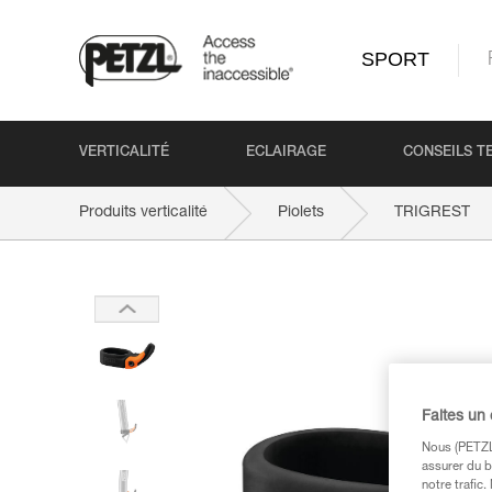
SPORT
VERTICALITÉ
ECLAIRAGE
CONSEILS T
Produits verticalité
Piolets
TRIGREST
Faites un
Nous (PETZL 
assurer du b
notre trafic