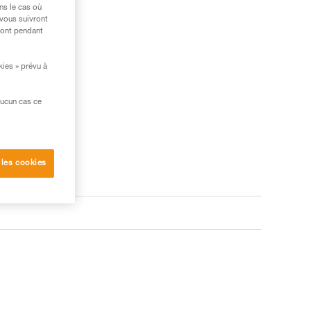
ns le cas où
 vous suivront
ront pendant
kies » prévu à
aucun cas ce
 les cookies