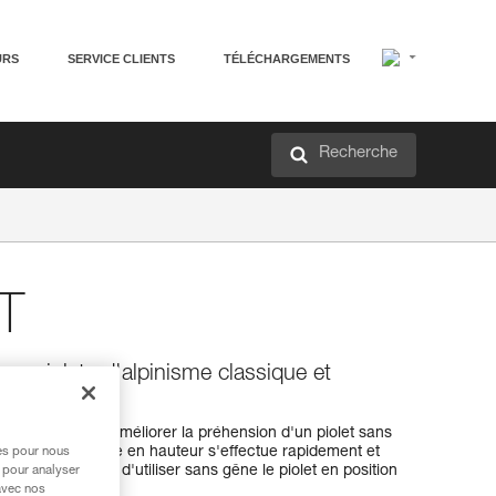
URS
SERVICE CLIENTS
TÉLÉCHARGEMENTS
Recherche
T
our piolets d'alpinisme classique et
amovible pour améliorer la préhension d'un piolet sans
nche, son réglage en hauteur s'effectue rapidement et
res pour nous
ie haute permet d'utiliser sans gêne le piolet en position
 pour analyser
avec nos