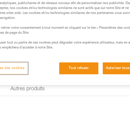
analytiques, publicitaires et de réseaux sociaux afin de personnaliser nos publicités. Da
eptez, nos cookies et/ou technologies similaires ne sont actifs que sur notre Site et ne
tres sites web. Les cookies et/ou technologies similaires de nos partenaires vous suiv
Trouvez un revendeur
navigation.
retirer votre consentement à tout moment en cliquant sur le lien « Paramètres des coo
 bas de page du Site.
efuser tout ou partie de ces cookies peut dégrader votre expérience utilisateur, mais en 
s empêchera d’accéder à notre Site.
es des cookies
Tout refuser
Autoriser tous
Autres produits