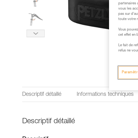
partenaires 
vous les acc
pas sur d’au
toute votre 
Vous pouvez 
cet effet en
Le fait de r
refus ne vou
Paramètr
Descriptif détaillé
Informations techniques
Descriptif détaillé