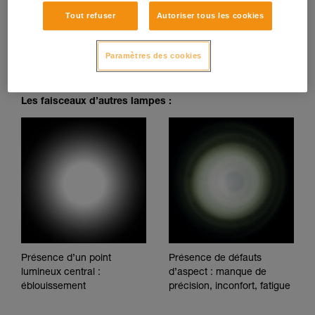
Tout refuser
Autoriser tous les cookies
Faisceau parfaitement homogène : pas de tâches d’ombre,
irrégularités ou de points d'éblouissement, qui fatiguent la
vue et gênent le confort visuel.
Paramètres des cookies
Les faisceaux d’autres lampes :
Présence d’un point
Présence de défauts
lumineux central :
d’aspect : manque de
éblouissement
précision, inconfort, fatigue