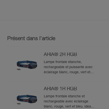
Présent dans l'article
ARIA® 2R RGB
Lampe frontale étanche,
rechargeable et puissante avec
éclairage blanc, rouge, vert et
bleu, idéale pour les
observations en milieu naturel.
625 lumens
ARIA® 1R RGB
Lampe frontale étanche et
rechargeable avec éclairage
blanc, rouge, vert et bleu, idéale