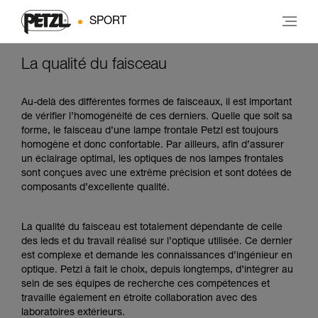
SPORT
La qualité du faisceau
Au-delà des différentes formes de faisceaux, il est important
de vérifier l’homogénéité de ces derniers. Quelle que soit sa
forme, le faisceau d’une lampe frontale Petzl est toujours
homogène et donc confortable. Par ailleurs, afin d’assurer
un éclairage optimal, les optiques de nos lampes frontales
sont conçues avec une extrême précision et sont dotées de
composants d’excellente qualité.
La qualité du faisceau est totalement dépendante de celle
des leds et du travail réalisé sur l’optique utilisée. Ce dernier
est complexe et demande les connaissances d’ingénieur en
optique. Petzl à fait le choix, depuis longtemps, d’intégrer au
sein de ses équipes de recherche ces compétences et
travaille également en étroite collaboration avec des
laboratoires extérieurs.