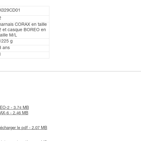
K029CD01
2
harnais CORAX en taille
2 et casque BOREO en
taille M/L
1225 g
3 ans
1
OREO-2 - 3.74 MB
RAX-6 - 2.46 MB
lécharger le pdf - 2.07 MB