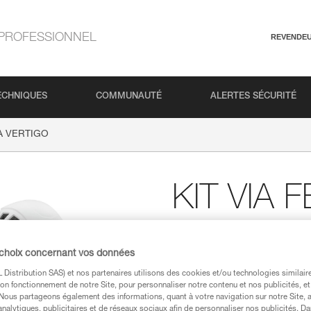
PROFESSIONNEL
REVENDE
ECHNIQUES
COMMUNAUTÉ
ALERTES SÉCURITÉ
TA VERTIGO
KIT VIA 
Kit de via ferrata co
harnais CORAX et d'
 choix concernant vos données
Le kit classique pour s'avent
Distribution SAS) et nos partenaires utilisons des cookies et/ou technologies similai
une longe très légère et com
on fonctionnement de notre Site, pour personnaliser notre contenu et nos publicités, et
réglable et un casque BOREO.
. Nous partageons également des informations, quant à votre navigation sur notre Site, 
analytiques, publicitaires et de réseaux sociaux afin de personnaliser nos publicités. Da