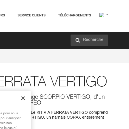
URS
SERVICE CLIENTS
TÉLÉCHARGEMENTS
Recherche
FERRATA VERTIGO
mposé d’une longe SCORPIO VERTIGO, d'un
un casque BOREO
urer en via ferrata ! Le KIT VIA FERRATA VERTIGO comprend
res pour nous
pacte SCORPIO VERTIGO, un harnais CORAX entièrement
 pour analyser
avec nos
ns le cas où