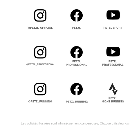
Les activités illustrées sont intrinsèquement dangereuses. Chaque utilisateur d