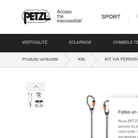
SPORT
VERTICALITÉ
ECLAIRAGE
CONSEILS T
Produits verticalité
Kits
KIT VIA FERRA
Faites un
Nous (PETZL 
assurer du b
notre trafic
partenaires 