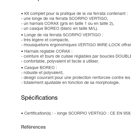
Kit complet pour la pratique de la via ferrata contenant :
- une longe de via ferrata SCORPIO VERTIGO,
- un harnais CORAX (gris en taille 1 ou en taille 2),
- un casque BOREO (blanc en taille M/L).
Longe de via ferrata SCORPIO VERTIGO :
- très légère et compacte,
- mousquetons ergonomiques VERTIGO WIRE-LOCK offrant 
Harnais réglable CORAX :
- ceinture et tours de cuisse réglables par boucles DOUBL
- confortable, polyvalent et facile à utiliser.
Casque BOREO :
- robuste et polyvalent,
- design couvrant pour une protection renforcée contre les 
- totalement ajustable en fonction de sa morphologie.
Spécifications
Certification(s) : - longe SCORPIO VERTIGO : CE EN 95
Références