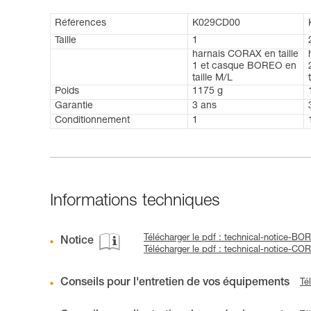
Références
K029CD00
Taille
1
harnais CORAX en taille
1 et casque BOREO en
taille M/L
Poids
1175 g
Garantie
3 ans
Conditionnement
1
Informations techniques
Télécharger le pdf : technical-notice-B
Notice
Télécharger le pdf : technical-notice-CO
Conseils pour l'entretien de vos équipements
Té