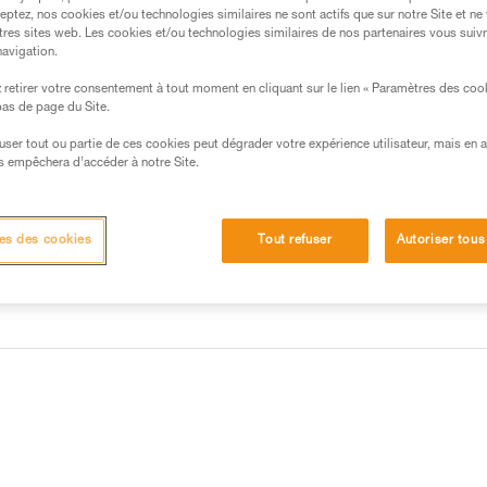
eptez, nos cookies et/ou technologies similaires ne sont actifs que sur notre Site et ne
tres sites web. Les cookies et/ou technologies similaires de nos partenaires vous suiv
Trouvez un revendeur
navigation.
retirer votre consentement à tout moment en cliquant sur le lien « Paramètres des coo
 bas de page du Site.
efuser tout ou partie de ces cookies peut dégrader votre expérience utilisateur, mais en 
s empêchera d’accéder à notre Site.
es des cookies
Tout refuser
Autoriser tous