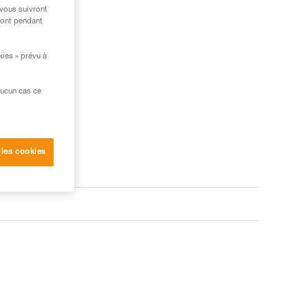
 vous suivront
ront pendant
kies » prévu à
aucun cas ce
 les cookies