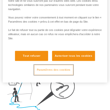
Alors, une fois sur le terrain, quels sont les réflexes à adopter
notre Site et ne vous suivront pas sur d’autres sites web. Les cookies et/ou
technologies similaires de nos partenaires vous suivront pendant toute votre
?
navigation.
Vous pouvez retirer votre consentement à tout moment en cliquant sur le lien «
- En falaise,
réalisez TOUJOURS un nœud en bout de
Paramètres des cookies » prévu à cet effet en bas de page du Site.
corde.
Le fait de refuser tout ou partie de ces cookies peut dégrader votre expérience
utilisateur, mais en aucun cas ce refus ne vous empêchera d’accéder à notre
Site.
Tout refuser
Autoriser tous les cookies
Paramètres des cookies