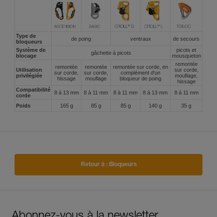
Type de
de poing
ventraux
de secours
bloqueurs
Système de
picots et
gâchette à picots
blocage
mousqueton
remontée
remontée
remontée
remontée sur corde, en
Utilisation
sur corde,
sur corde,
sur corde,
complément d’un
privilégiée
mouflage,
hissage
mouflage
bloqueur de poing
hissage
Compatibilité
8 à 13 mm
8 à 11 mm
8 à 11 mm
8 à 13 mm
8 à 11 mm
corde
Poids
165 g
85 g
85 g
140 g
35 g
Retour à : Bloqueurs
Abonnez-vous à la newsletter