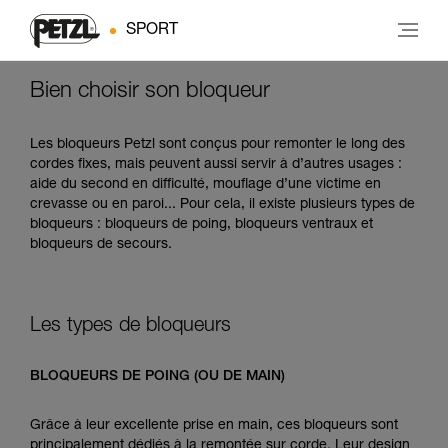
SPORT
Bien choisir son bloqueur
Les bloqueurs Petzl sont conçus pour remonter le long des
cordes fixes, mais peuvent aussi servir à d’autres usages :
aide du second en difficulté, mouflage d’une victime en
crevasse ou en paroi... Pour cela, il existe plusieurs types de
bloqueurs : bloqueurs de poing, bloqueurs ventraux et
bloqueurs de secours.
Les types de bloqueurs
BLOQUEURS DE POING (OU DE MAIN)
Grâce à leur excellente prise en main, ces bloqueurs sont
principalement dédiés à la remontée sur corde. Leur design