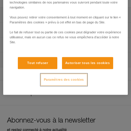
technologies similaires de nos partenaires vous suivront pendant toute votre
navigation.
Descriptif
Vous pouvez retirer votre consentement à tout moment en cliquant sur le lien «
Paramètres des cookies » prévu à cet effet en bas de page du Site.
Maillon léger en aluminium.
Spécifications techniques
Le fait de refuser tout ou partie de ces cookies peut dégrader votre expérience
Ouverture rapide : quatre tours seulement.
utilisateur, mais en aucun cas ce refus ne vous empêchera d’accéder à notre
Utiliser uniquement comme point d’ancrage amovible pour
Poids: 23 g
Site.
Informations techniques
corde fixe en spéléologie.
Résistance grand axe: 15 kN
Ce maillon ne convient pas pour l’équipement de relais en
Notice
Matière(s): alliage d’aluminium
escalade. Petzl recommande l’utilisation du maillon GO en
Inspection
Télécharger le pdf technical-notice-SPEEDY-1
Tout refuser
Autoriser tous les cookies
acier pour les ancrages en escalade.
Spécifications référence(s)
FAQ
FAQ
Référence : G106AA00
Paramètres des cookies
Garantie : 3 ans
Voir tous les contenus techniques
Autres produits
Conditionnement : 1
Abonnez-vous à la newsletter
et restez connecté à notre actualité