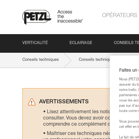
OPÉRATEURS
VERTICALITÉ
ECLAIRAGE
CONSEILS T
Conseils techniques
Conseils techniques par produit
Faites un
Nous (PETZL 
assurer du b
notre trafic
partenaires 
vous les acc
AVERTISSEMENTS
pas sur d’au
toute votre 
Lisez attentivement les notices technique
consulter. Vous devez avoir compris les in
Vous pouvez 
comprendre ce complément d’informations
cet effet en
Maîtriser ces techniques nécessite une f
Le fait de r