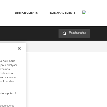
SERVICE CLIENTS
TÉLÉCHARGEMENTS
Recherche
res pour nous
 pour analyser
avec nos
ns le cas où
 vous suivront
ront pendant
kies » prévu à
aucun cas ce