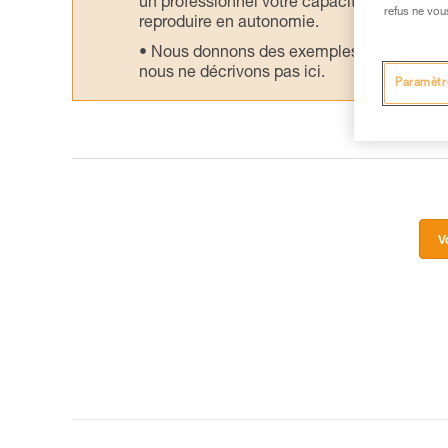
un professionnel votre capacité à refaire la
refus ne vou
reproduire en autonomie.
Nous donnons des exemples de techniques l
nous ne décrivons pas ici.
Paramètr
V