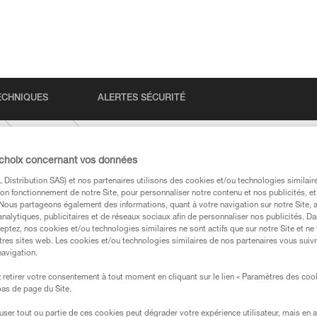
ECHNIQUES
ALERTES SÉCURITÉ
ASAP
 choix concernant vos données
Distribution SAS) et nos partenaires utilisons des cookies et/ou technologies similai
on fonctionnement de notre Site, pour personnaliser notre contenu et nos publicités, et
. Nous partageons également des informations, quant à votre navigation sur notre Site, 
analytiques, publicitaires et de réseaux sociaux afin de personnaliser nos publicités. Da
eptez, nos cookies et/ou technologies similaires ne sont actifs que sur notre Site et ne
tres sites web. Les cookies et/ou technologies similaires de nos partenaires vous suiv
navigation.
s des produits utilisés dans ce conseil avant de le
formations de la notice technique pour pouvoir
retirer votre consentement à tout moment en cliquant sur le lien « Paramètres des coo
.
 bas de page du Site.
ormation et un entraînement spécifique. Validez avec
efuser tout ou partie de ces cookies peut dégrader votre expérience utilisateur, mais en 