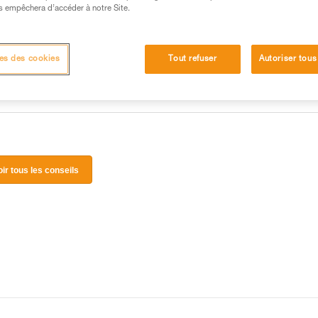
 manipulation, seul, en toute sécurité, avant de la
s empêchera d’accéder à notre Site.
iées à votre activité. Il peut en exister d’autres que
es des cookies
Tout refuser
Autoriser tous
oir tous les conseils