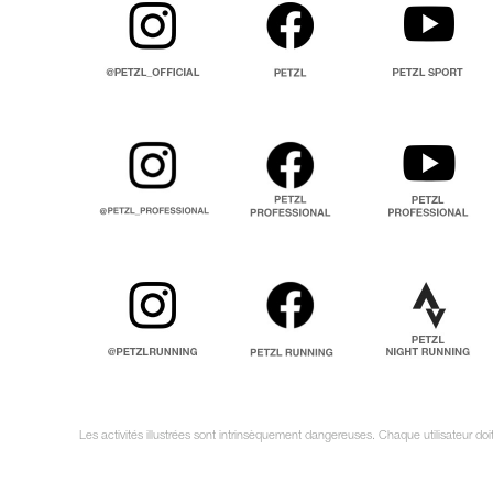
Les activités illustrées sont intrinsèquement dangereuses. Chaque utilisateur d