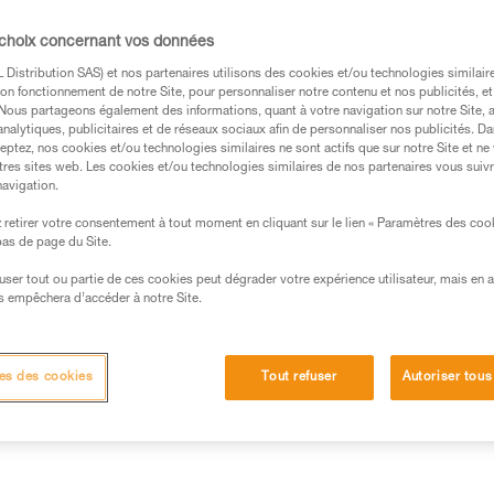
grande souplesse et des perfo
 choix concernant vos données
Trouvez un revendeur
Distribution SAS) et nos partenaires utilisons des cookies et/ou technologies similai
on fonctionnement de notre Site, pour personnaliser notre contenu et nos publicités, et
. Nous partageons également des informations, quant à votre navigation sur notre Site, 
analytiques, publicitaires et de réseaux sociaux afin de personnaliser nos publicités. Da
eptez, nos cookies et/ou technologies similaires ne sont actifs que sur notre Site et ne
tres sites web. Les cookies et/ou technologies similaires de nos partenaires vous suiv
navigation.
retirer votre consentement à tout moment en cliquant sur le lien « Paramètres des coo
 bas de page du Site.
efuser tout ou partie de ces cookies peut dégrader votre expérience utilisateur, mais en 
s empêchera d’accéder à notre Site.
Inspection
es des cookies
Tout refuser
Autoriser tous