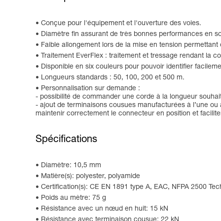
Conçue pour l'équipement et l'ouverture des voies.
Diamètre fin assurant de très bonnes performances en so
Faible allongement lors de la mise en tension permettant d
Traitement EverFlex : traitement et tressage rendant la 
Disponible en six couleurs pour pouvoir identifier facilem
Longueurs standards : 50, 100, 200 et 500 m.
Personnalisation sur demande :
- possibilité de commander une corde à la longueur souhai
- ajout de terminaisons cousues manufacturées à l’une ou 
maintenir correctement le connecteur en position et facilit
Spécifications
Diamètre: 10,5 mm
Matière(s): polyester, polyamide
Certification(s): CE EN 1891 type A, EAC, NFPA 2500 Tec
Poids au mètre: 75 g
Résistance avec un nœud en huit: 15 kN
Résistance avec terminaison cousue: 22 kN