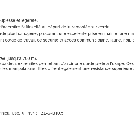
uplesse et légèreté.
'accroître l'efficacité au départ de la remontée sur corde.
corde plus homogène, procurant une excellente prise en main et une man
ent corde de travail, de sécurité et accès commun : blanc, jaune, noir, 
tée (jusqu'à 700 m),
aux deux extrémités permettant d'avoir une corde prête à l’usage. Ces
er les manipulations. Elles offrent également une résistance supérieure 
hnical Use, XF 494 : FZL-S-Q10.5