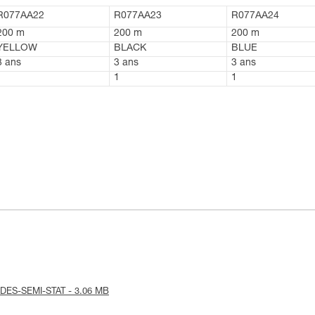
R077AA22
R077AA23
R077AA24
200 m
200 m
200 m
YELLOW
BLACK
BLUE
3 ans
3 ans
3 ans
1
1
1
CORDES-SEMI-STAT - 3.06 MB