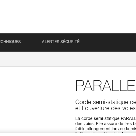
ECHNIQUES
ALERTES SÉCURITÉ
PARALLE
Corde semi-statique d
et l'ouverture des voies
La corde semi-statique PARALL
des voies. Elle assure de très 
faible allongement lors de la m
l'efficacité au départ de la rem