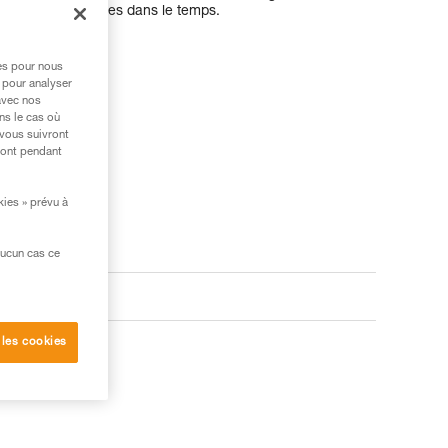
rmances constantes dans le temps.
res pour nous
 pour analyser
avec nos
ns le cas où
 vous suivront
ront pendant
kies » prévu à
aucun cas ce
 les cookies