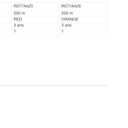
R077AA25
R077AA26
200 m
200 m
RED
ORANGE
3 ans
3 ans
1
1