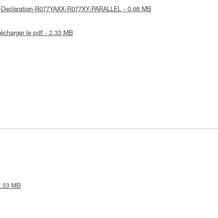
UE-Declaration-R077YAXX-R077XY-PARALLEL - 0.68 MB
lécharger le pdf - 2.33 MB
 2.53 MB