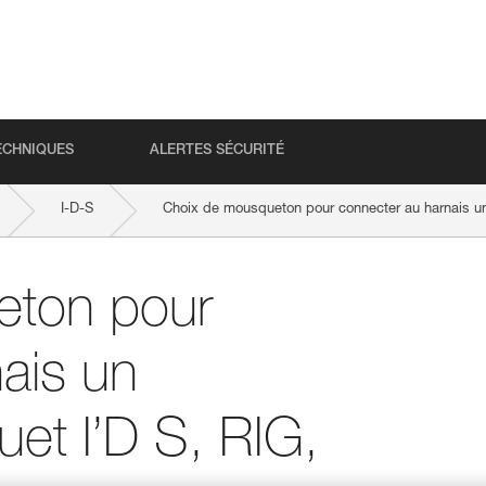
ECHNIQUES
ALERTES SÉCURITÉ
I-D-S
Choix de mousqueton pour connecter au harnais un 
eton pour
ais un
uet I’D S, RIG,