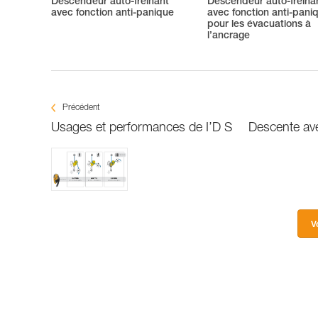
Descendeur auto-freinant
Descendeur auto-freina
avec fonction anti-panique
avec fonction anti-pani
pour les évacuations à
l’ancrage
Précédent
Usages et performances de I’D S
Descente ave
V