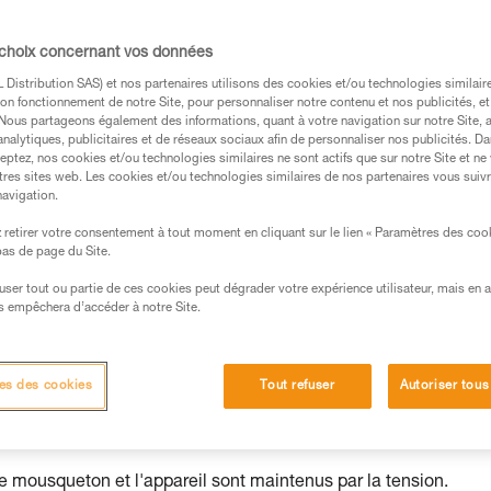
 choix concernant vos données
Distribution SAS) et nos partenaires utilisons des cookies et/ou technologies similai
on fonctionnement de notre Site, pour personnaliser notre contenu et nos publicités, et
. Nous partageons également des informations, quant à votre navigation sur notre Site, 
analytiques, publicitaires et de réseaux sociaux afin de personnaliser nos publicités. Da
eptez, nos cookies et/ou technologies similaires ne sont actifs que sur notre Site et ne
s des produits utilisés dans ce conseil avant de le
tres sites web. Les cookies et/ou technologies similaires de nos partenaires vous suiv
formations de la notice technique pour pouvoir
navigation.
.
retirer votre consentement à tout moment en cliquant sur le lien « Paramètres des coo
ormation et un entraînement spécifique. Validez avec
 bas de page du Site.
 manipulation, seul, en toute sécurité, avant de la
efuser tout ou partie de ces cookies peut dégrader votre expérience utilisateur, mais en 
s empêchera d’accéder à notre Site.
iées à votre activité. Il peut en exister d’autres que
es des cookies
Tout refuser
Autoriser tous
et risques principaux
le mousqueton et l'appareil sont maintenus par la tension.