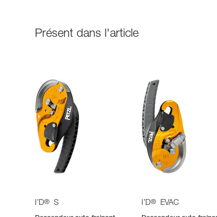
Présent dans l'article
®
®
I’D
S
I’D
EVAC