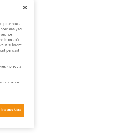
res pour nous
 pour analyser
avec nos
ns le cas où
 vous suivront
ront pendant
kies » prévu à
aucun cas ce
 les cookies