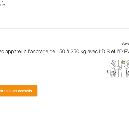
nt
que
Suiv
c appareil à l’ancrage de 150 à 250 kg avec I’D S et I’D 
oir tous les conseils