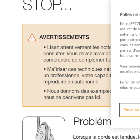
STOP...
Faites un
Nous (PETZL 
assurer du b
notre trafic
AVERTISSEMENTS
partenaires 
vous les acc
Lisez attentivement les notices technique
pas sur d’au
consulter. Vous devez avoir compris les in
toute votre 
comprendre ce complément d’informations
Vous pouvez 
Maîtriser ces techniques nécessite une f
cet effet en
un professionnel votre capacité à refaire la
reproduire en autonomie.
Le fait de r
refus ne vou
Nous donnons des exemples de techniques l
nous ne décrivons pas ici.
Paramètr
Problématique 
Lorsque la corde est tendue, 